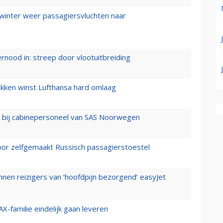
 winter weer passagiersvluchten naar
ernood in: streep door vlootuitbreiding
ukken winst Lufthansa hard omlaag
 bij cabinepersoneel van SAS Noorwegen
voor zelfgemaakt Russisch passagierstoestel
nen reizigers van ‘hoofdpijn bezorgend’ easyJet
X-familie eindelijk gaan leveren