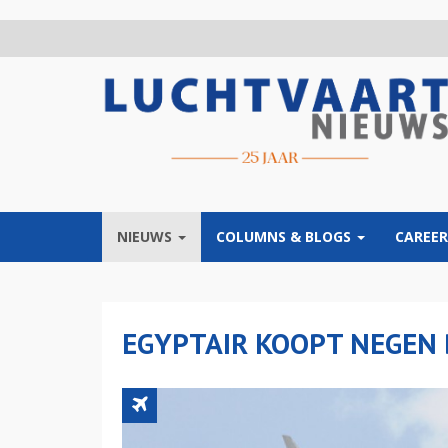
Overslaan
en
naar
de
inhoud
gaan
NIEUWS
COLUMNS & BLOGS
CAREER
EGYPTAIR KOOPT NEGEN 