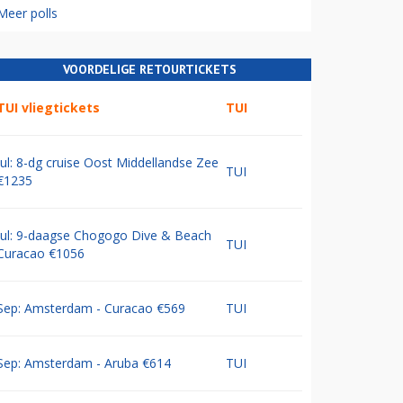
Meer polls
VOORDELIGE RETOURTICKETS
TUI vliegtickets
TUI
Jul: 8-dg cruise Oost Middellandse Zee
TUI
€1235
Jul: 9-daagse Chogogo Dive & Beach
TUI
Curacao €1056
Sep: Amsterdam - Curacao €569
TUI
Sep: Amsterdam - Aruba €614
TUI