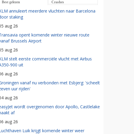
Best gelezen
Crashes
KLM annuleert meerdere vluchten naar Barcelona
door staking
05 aug 26
Transavia opent komende winter nieuwe route
vanaf Brussels Airport
05 aug 26
KLM stelt eerste commerciële vlucht met Airbus
A350-900 uit
06 aug 26
Groningen vanaf nu verbonden met Esbjerg: 'scheelt
zeven uur rijden'
04 aug 26
easyJet wordt overgenomen door Apollo, Castlelake
haakt af
06 aug 26
Luchthaven Luik krijgt komende winter weer