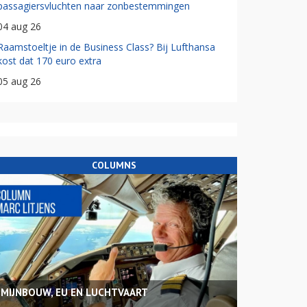
passagiersvluchten naar zonbestemmingen
04 aug 26
Raamstoeltje in de Business Class? Bij Lufthansa
kost dat 170 euro extra
05 aug 26
COLUMNS
MIJNBOUW, EU EN LUCHTVAART