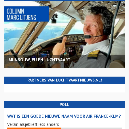
MIJNBOUW, EU EN LUCHTVAART
PARTNERS VAN LUCHTVAARTNIEUWS.NL!
POLL
WAT IS EEN GOEDE NIEUWE NAAM VOOR AIR FRANCE-KLM?
Verzin alsjeblieft iets anders