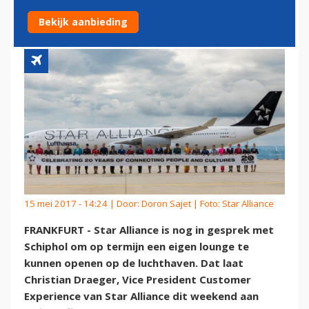
STEEDS EEN OPTIE
Bekijk aanbieding
15 mei 2017 - 14:24 | Door:
Doron Sajet
| Foto: Star Alliance
FRANKFURT - Star Alliance is nog in gesprek met
Schiphol om op termijn een eigen lounge te
kunnen openen op de luchthaven. Dat laat
Christian Draeger, Vice President Customer
Experience van Star Alliance dit weekend aan