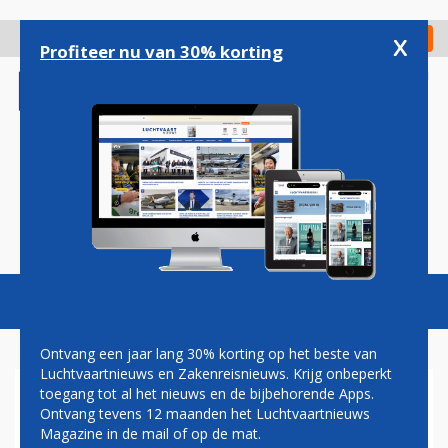
Overslaan
en
x
Digitaal Magazine
Registreer
Check in
naar
Profiteer nu van 30% korting
de
inhoud
gaan
Magazine
Podcasts
Vacatures
Toggl
naviga
Ontvang een jaar lang 30% korting op het beste van
Luchtvaartnieuws en Zakenreisnieuws. Krijg onbeperkt
toegang tot al het nieuws en de bijbehorende Apps.
EIGEN STAR ALLIANCE-
Ontvang tevens 12 maanden het Luchtvaartnieuws
LOUNGE OP SCHIPHOL NOG
Magazine in de mail of op de mat.