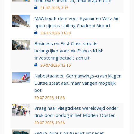
monteurs neemt af, maar krapte blijft
31-07-2026, 7:15
MAA houdt deur voor Ryanair en Wizz Air
open tijdens sluiting Charleroi Airport
30-07-2026, 14:30
Business en First Class steeds
belangrijker voor Air France-KLM:
‘investering betaalt zich uit’
30-07-2026, 12:10
Nabestaanden Germanwings-crash klagen
Duitse staat aan, maar vangen mogelijk
bot
30-07-2026, 11:58
Vraag naar vliegtickets wereldwijd onder
druk door oorlog in het Midden-Oosten
30-07-2026, 10:36
SWISS-Airbus A330 wijkt uit nadat