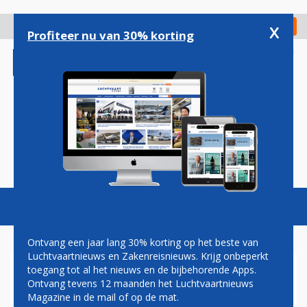
Overslaan
en
x
Digitaal Magazine
Registreer
Check in
naar
Profiteer nu van 30% korting
de
inhoud
gaan
Magazine
Podcasts
Vacatures
Toggl
naviga
Ontvang een jaar lang 30% korting op het beste van
Luchtvaartnieuws en Zakenreisnieuws. Krijg onbeperkt
toegang tot al het nieuws en de bijbehorende Apps.
ELEKTRONISCH
Ontvang tevens 12 maanden het Luchtvaartnieuws
KOFFERLABEL EVA AIR NU
Magazine in de mail of op de mat.