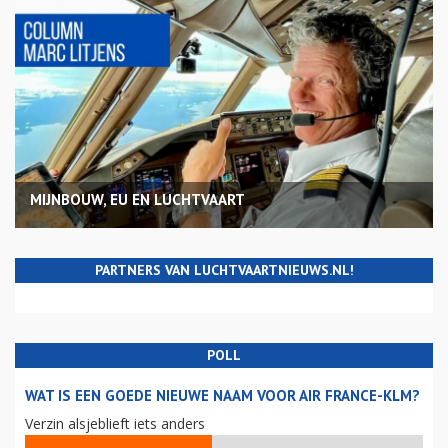
MIJNBOUW, EU EN LUCHTVAART
PARTNERS VAN LUCHTVAARTNIEUWS.NL!
POLL
WAT IS EEN GOEDE NIEUWE NAAM VOOR AIR FRANCE-KLM?
Verzin alsjeblieft iets anders