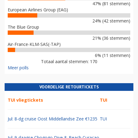
47% (81 stemmen)
European Airlines Group (EAG)
24% (42 stemmen)
The Blue Group
21% (36 stemmen)
Air-France-KLM-SAS(-TAP)
6% (11 stemmen)
Totaal aantal stemmen: 170
Meer polls
VOORDELIGE RETOURTICKETS
TUI vliegtickets
TUI
Jul: 8-dg cruise Oost Middellandse Zee €1235
TUI
Jul: 9-daagse Chogogo Dive & Beach Curacao