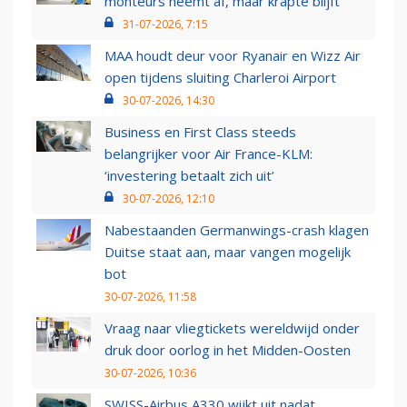
monteurs neemt af, maar krapte blijft
31-07-2026, 7:15
MAA houdt deur voor Ryanair en Wizz Air
open tijdens sluiting Charleroi Airport
30-07-2026, 14:30
Business en First Class steeds
belangrijker voor Air France-KLM:
‘investering betaalt zich uit’
30-07-2026, 12:10
Nabestaanden Germanwings-crash klagen
Duitse staat aan, maar vangen mogelijk
bot
30-07-2026, 11:58
Vraag naar vliegtickets wereldwijd onder
druk door oorlog in het Midden-Oosten
30-07-2026, 10:36
SWISS-Airbus A330 wijkt uit nadat