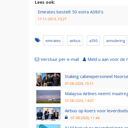
Lees ook:
Emirates bestelt 50 extra A380’s
17-11-2013, 10:27
emirates
airbus
a350
annulering
Verstuur per e-mail
Meld u aan voor de 
Staking cabinepersoneel Noorse
07-08-2026, 15:11
Malaysia Airlines neemt maatreg
07-08-2026, 14:07
Airbus op koers voor leverdoelst
07-08-2026, 11:44
KLM hervat na maandenlange ops