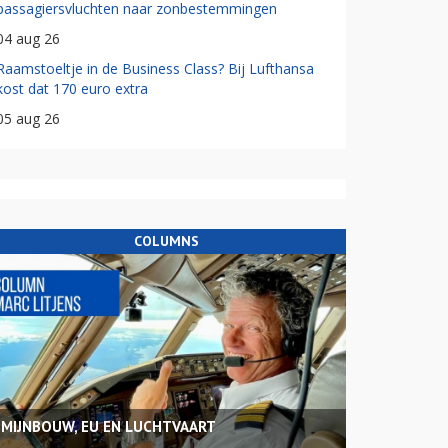
passagiersvluchten naar zonbestemmingen
04 aug 26
Raamstoeltje in de Business Class? Bij Lufthansa
kost dat 170 euro extra
05 aug 26
COLUMNS
MIJNBOUW, EU EN LUCHTVAART