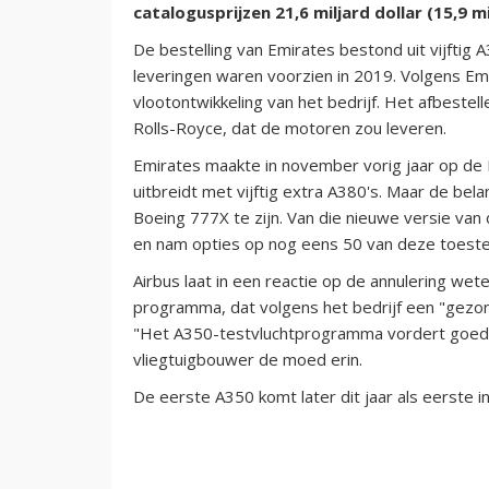
catalogusprijzen 21,6 miljard dollar (15,9 m
De bestelling van Emirates bestond uit vijftig
leveringen waren voorzien in 2019.
Volgens Emi
vlootontwikkeling van het bedrijf. Het afbestel
Rolls-Royce, dat de motoren zou leveren.
Emirates maakte in november vorig jaar op de 
uitbreidt met vijftig extra A380's. Maar de bela
Boeing 777X te zijn. Van die nieuwe versie va
en nam opties op nog eens 50 van deze toeste
Airbus laat in een reactie op de annulering we
programma, dat volgens het bedrijf een "gezond
"
Het A350-testvluchtprogramma vordert goed en
vliegtuigbouwer de moed erin.
De eerste A350 komt later dit jaar als eerste i