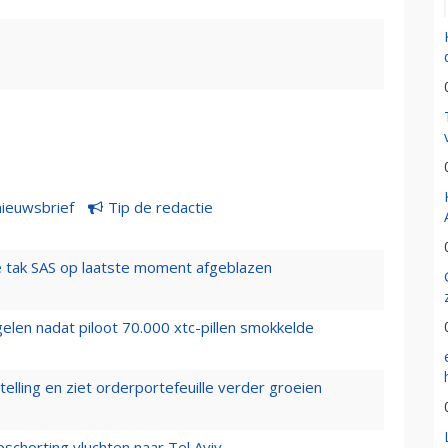
nieuwsbrief
Tip de redactie
 tak SAS op laatste moment afgeblazen
elen nadat piloot 70.000 xtc-pillen smokkelde
elling en ziet orderportefeuille verder groeien
chorting vluchten naar Tel Aviv