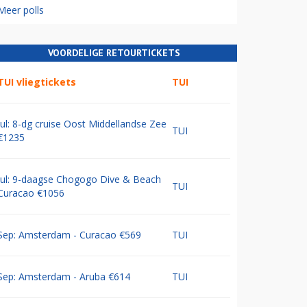
Meer polls
VOORDELIGE RETOURTICKETS
TUI vliegtickets
TUI
Jul: 8-dg cruise Oost Middellandse Zee
TUI
€1235
Jul: 9-daagse Chogogo Dive & Beach
TUI
Curacao €1056
Sep: Amsterdam - Curacao €569
TUI
Sep: Amsterdam - Aruba €614
TUI