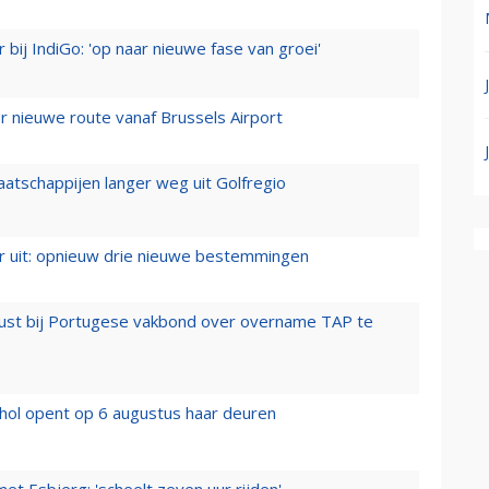
 bij IndiGo: 'op naar nieuwe fase van groei'
 nieuwe route vanaf Brussels Airport
aatschappijen langer weg uit Golfregio
er uit: opnieuw drie nieuwe bestemmingen
rust bij Portugese vakbond over overname TAP te
hol opent op 6 augustus haar deuren
t Esbjerg: 'scheelt zeven uur rijden'