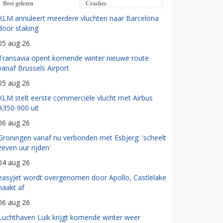
Best gelezen
Crashes
KLM annuleert meerdere vluchten naar Barcelona
door staking
05 aug 26
Transavia opent komende winter nieuwe route
vanaf Brussels Airport
05 aug 26
KLM stelt eerste commerciële vlucht met Airbus
A350-900 uit
06 aug 26
Groningen vanaf nu verbonden met Esbjerg: 'scheelt
zeven uur rijden'
04 aug 26
easyJet wordt overgenomen door Apollo, Castlelake
haakt af
06 aug 26
Luchthaven Luik krijgt komende winter weer