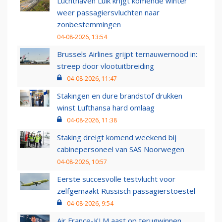
Luchthaven Luik krijgt komende winter
weer passagiersvluchten naar
zonbestemmingen
04-08-2026, 13:54
Brussels Airlines grijpt ternauwernood in:
streep door vlootuitbreiding
04-08-2026, 11:47
Stakingen en dure brandstof drukken
winst Lufthansa hard omlaag
04-08-2026, 11:38
Staking dreigt komend weekend bij
cabinepersoneel van SAS Noorwegen
04-08-2026, 10:57
Eerste succesvolle testvlucht voor
zelfgemaakt Russisch passagierstoestel
04-08-2026, 9:54
Air France-KLM aast op terugwinnen