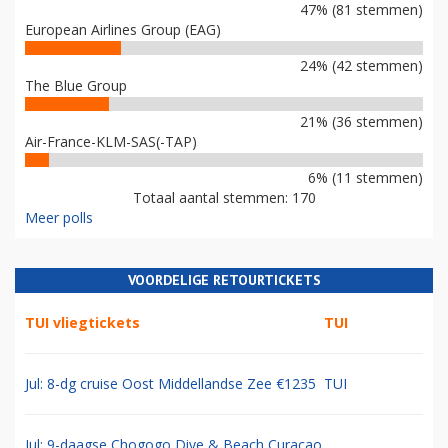
47% (81 stemmen)
European Airlines Group (EAG)
24% (42 stemmen)
The Blue Group
21% (36 stemmen)
Air-France-KLM-SAS(-TAP)
6% (11 stemmen)
Totaal aantal stemmen: 170
Meer polls
VOORDELIGE RETOURTICKETS
TUI vliegtickets
TUI
Jul: 8-dg cruise Oost Middellandse Zee €1235
TUI
Jul: 9-daagse Chogogo Dive & Beach Curacao