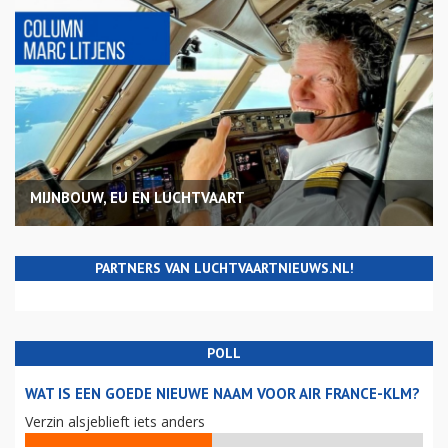
MIJNBOUW, EU EN LUCHTVAART
PARTNERS VAN LUCHTVAARTNIEUWS.NL!
POLL
WAT IS EEN GOEDE NIEUWE NAAM VOOR AIR FRANCE-KLM?
Verzin alsjeblieft iets anders