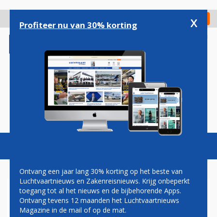
Overslaan
en
x
Digitaal Magazine
Registreer
Check in
naar
Profiteer nu van 30% korting
de
inhoud
gaan
Magazine
Podcasts
Vacatures
Toggl
naviga
Ontvang een jaar lang 30% korting op het beste van
Luchtvaartnieuws en Zakenreisnieuws. Krijg onbeperkt
toegang tot al het nieuws en de bijbehorende Apps.
EMIRATES: TRIEST DAT A380-
Ontvang tevens 12 maanden het Luchtvaartnieuws
PROGRAMMA EINDIGT
Magazine in de mail of op de mat.