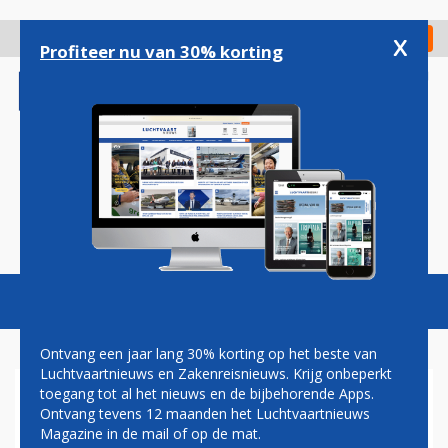
Overslaan
en
x
Digitaal Magazine
Registreer
Check in
naar
Profiteer nu van 30% korting
de
inhoud
gaan
Magazine
Podcasts
Vacatures
Toggl
naviga
Ontvang een jaar lang 30% korting op het beste van
Luchtvaartnieuws en Zakenreisnieuws. Krijg onbeperkt
toegang tot al het nieuws en de bijbehorende Apps.
EVA AIR KIEST VOOR AIRBUS
Ontvang tevens 12 maanden het Luchtvaartnieuws
A350-1000
Magazine in de mail of op de mat.