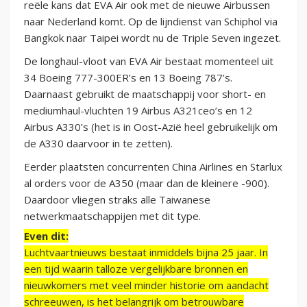
reële kans dat EVA Air ook met de nieuwe Airbussen
naar Nederland komt. Op de lijndienst van Schiphol via
Bangkok naar Taipei wordt nu de Triple Seven ingezet.
De longhaul-vloot van EVA Air bestaat momenteel uit
34 Boeing 777-300ER’s en 13 Boeing 787’s.
Daarnaast gebruikt de maatschappij voor short- en
mediumhaul-vluchten 19 Airbus A321ceo’s en 12
Airbus A330’s (het is in Oost-Azië heel gebruikelijk om
de A330 daarvoor in te zetten).
Eerder plaatsten concurrenten China Airlines en Starlux
al orders voor de A350 (maar dan de kleinere -900).
Daardoor vliegen straks alle Taiwanese
netwerkmaatschappijen met dit type.
Even dit:
Luchtvaartnieuws bestaat inmiddels bijna 25 jaar. In
een tijd waarin talloze vergelijkbare bronnen en
nieuwkomers met veel minder historie om aandacht
schreeuwen, is het belangrijk om betrouwbare