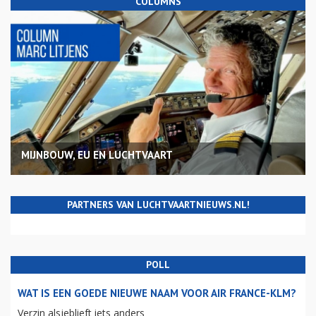
COLUMNS
MIJNBOUW, EU EN LUCHTVAART
PARTNERS VAN LUCHTVAARTNIEUWS.NL!
POLL
WAT IS EEN GOEDE NIEUWE NAAM VOOR AIR FRANCE-KLM?
Verzin alsjeblieft iets anders