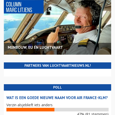
MIJNBOUW, EU EN LUCHTVAART
PARTNERS VAN LUCHTVAARTNIEUWS.NL!
POLL
WAT IS EEN GOEDE NIEUWE NAAM VOOR AIR FRANCE-KLM?
Verzin alsjeblieft iets anders
47% (81 stemmen)