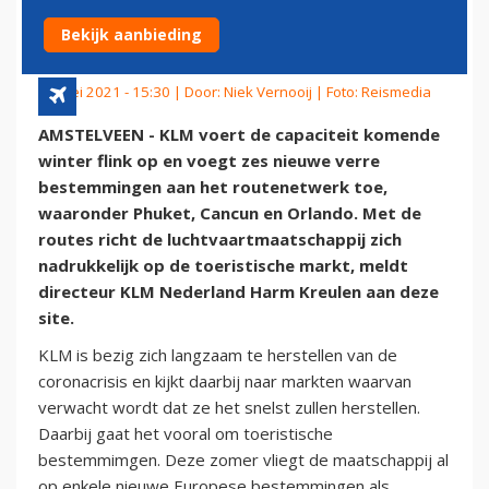
VERRE BESTEMMINGEN ERBIJ
Bekijk aanbieding
26 mei 2021 - 15:30 | Door:
Niek Vernooij
| Foto: Reismedia
AMSTELVEEN - KLM voert de capaciteit komende
winter flink op en voegt zes nieuwe verre
bestemmingen aan het routenetwerk toe,
waaronder Phuket, Cancun en Orlando. Met de
routes richt de luchtvaartmaatschappij zich
nadrukkelijk op de toeristische markt, meldt
directeur KLM Nederland Harm Kreulen aan deze
site.
KLM is bezig zich langzaam te herstellen van de
coronacrisis en kijkt daarbij naar markten waarvan
verwacht wordt dat ze het snelst zullen herstellen.
Daarbij gaat het vooral om toeristische
bestemmimgen. Deze zomer vliegt de maatschappij al
op enkele nieuwe Europese bestemmingen als