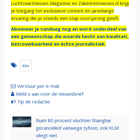
Luchtvaartnieuws Magazine en Zakenreisnieuws.nl krijg
je toegang tot exclusieve content en jarenlange
ervaring die je steeds een stap voorsprong geeft.
Abonneer je vandaag nog en word onderdeel van
een gemeenschap die waarde hecht aan kwaliteit,
betrouwbaarheid en échte journalistiek.
klm
Verstuur per e-mail
Meld u aan voor de nieuwsbrief
Tip de redactie
Ruim 80 procent vluchten Shanghai
gecancelled vanwege tyfoon, ook KLM
vliegt niet