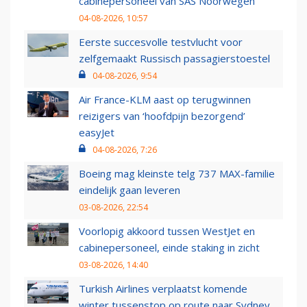
cabinepersoneel van SAS Noorwegen
04-08-2026, 10:57
Eerste succesvolle testvlucht voor
zelfgemaakt Russisch passagierstoestel
04-08-2026, 9:54
Air France-KLM aast op terugwinnen
reizigers van ‘hoofdpijn bezorgend’
easyJet
04-08-2026, 7:26
Boeing mag kleinste telg 737 MAX-familie
eindelijk gaan leveren
03-08-2026, 22:54
Voorlopig akkoord tussen WestJet en
cabinepersoneel, einde staking in zicht
03-08-2026, 14:40
Turkish Airlines verplaatst komende
winter tussenstop op route naar Sydney