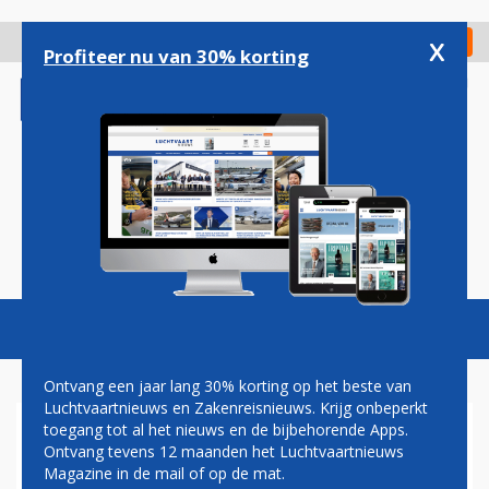
Overslaan
en
x
Digitaal Magazine
Registreer
Check in
naar
Profiteer nu van 30% korting
de
inhoud
gaan
Magazine
Podcasts
Vacatures
Toggl
naviga
Ontvang een jaar lang 30% korting op het beste van
Luchtvaartnieuws en Zakenreisnieuws. Krijg onbeperkt
toegang tot al het nieuws en de bijbehorende Apps.
FLINKE CAPACITEITSBOOST
Ontvang tevens 12 maanden het Luchtvaartnieuws
VOOR KLM: ZES NIEUWE
Magazine in de mail of op de mat.