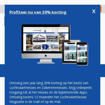
Overslaan
en
x
Digitaal Magazine
Registreer
Check in
naar
Profiteer nu van 30% korting
de
inhoud
gaan
Magazine
Podcasts
Vacatures
Toggl
naviga
Ontvang een jaar lang 30% korting op het beste van
Luchtvaartnieuws en Zakenreisnieuws. Krijg onbeperkt
toegang tot al het nieuws en de bijbehorende Apps.
FLYING BLUE-LEDEN KRIJGEN
Ontvang tevens 12 maanden het Luchtvaartnieuws
NU OOK MILES BIJ
Magazine in de mail of op de mat.