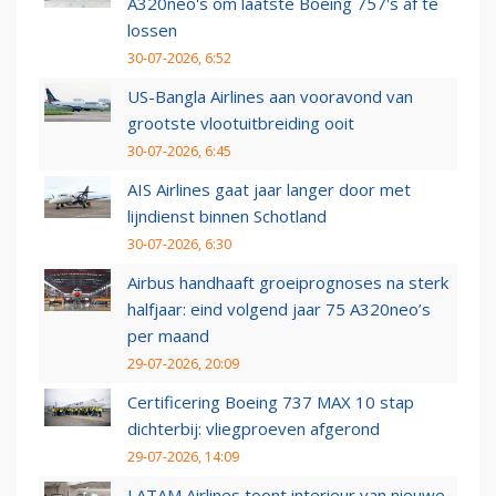
A320neo's om laatste Boeing 757's af te
lossen
30-07-2026, 6:52
US-Bangla Airlines aan vooravond van
grootste vlootuitbreiding ooit
30-07-2026, 6:45
AIS Airlines gaat jaar langer door met
lijndienst binnen Schotland
30-07-2026, 6:30
Airbus handhaaft groeiprognoses na sterk
halfjaar: eind volgend jaar 75 A320neo’s
per maand
29-07-2026, 20:09
Certificering Boeing 737 MAX 10 stap
dichterbij: vliegproeven afgerond
29-07-2026, 14:09
LATAM Airlines toont interieur van nieuwe