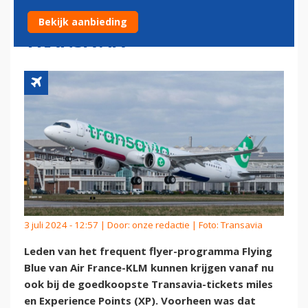
GOEDKOOPSTE TICKETS VAN
Bekijk aanbieding
TRANSAVIA
3 juli 2024 - 12:57 | Door:
onze redactie
| Foto: Transavia
Leden van het frequent flyer-programma Flying
Blue van Air France-KLM kunnen krijgen vanaf nu
ook bij de goedkoopste Transavia-tickets miles
en Experience Points (XP). Voorheen was dat