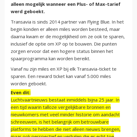
alleen mogelijk wanneer een Plus- of Max-tarief
werd geboekt.
Transavia is sinds 2014 partner van Flying Blue. In het
begin konden er alleen miles worden besteed, maar
daarna kwam er de mogelijkheid om ze ook te sparen,
inclusief de optie om XP op te bouwen. Die punten
zorgen ervoor dat een hogere status binnen het
spaarprogramma kan worden bereikt.
Vanaf nu zijn miles en XP bij elk Transavia-ticket te
sparen. Een reward ticket kan vanaf 5.000 miles
worden geboekt.
Even dit:
Luchtvaartnieuws bestaat inmiddels bijna 25 jaar. In
een tijd waarin talloze vergelijkbare bronnen en
nieuwkomers met veel minder historie om aandacht
schreeuwen, is het belangrijk om betrouwbare
platforms te hebben die niet alleen nieuws brengen,
maar ook perspectief en verhalen die er echt toe