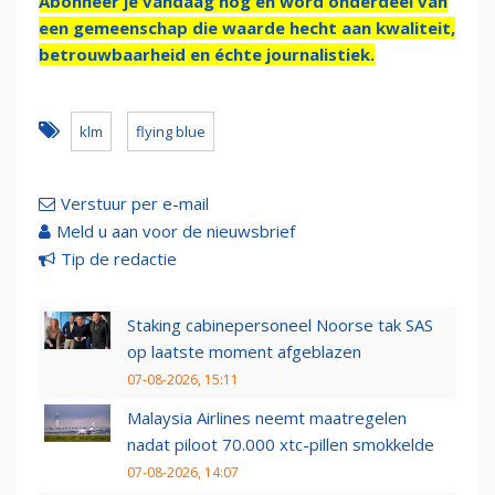
Abonneer je vandaag nog en word onderdeel van
een gemeenschap die waarde hecht aan kwaliteit,
betrouwbaarheid en échte journalistiek.
klm
flying blue
Verstuur per e-mail
Meld u aan voor de nieuwsbrief
Tip de redactie
Staking cabinepersoneel Noorse tak SAS
op laatste moment afgeblazen
07-08-2026, 15:11
Malaysia Airlines neemt maatregelen
nadat piloot 70.000 xtc-pillen smokkelde
07-08-2026, 14:07