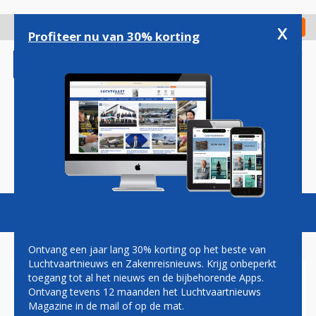
Overslaan
en
x
Digitaal Magazine
Registreer
Check in
naar
Profiteer nu van 30% korting
de
inhoud
gaan
Magazine
Podcasts
Vacatures
Toggl
naviga
Ontvang een jaar lang 30% korting op het beste van
Luchtvaartnieuws en Zakenreisnieuws. Krijg onbeperkt
toegang tot al het nieuws en de bijbehorende Apps.
FOUTJE, BEDANKT: KLM-
Ontvang tevens 12 maanden het Luchtvaartnieuws
KLANTEN WANEN ZICH EEN
Magazine in de mail of op de mat.