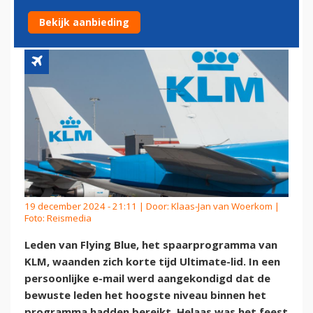
DAG ULTIMATE-LID
Bekijk aanbieding
19 december 2024 - 21:11 | Door:
Klaas-Jan van Woerkom
|
Foto: Reismedia
Leden van Flying Blue, het spaarprogramma van
KLM, waanden zich korte tijd Ultimate-lid. In een
persoonlijke e-mail werd aangekondigd dat de
bewuste leden het hoogste niveau binnen het
programma hadden bereikt. Helaas was het feest