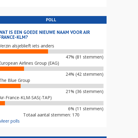
POLL
WAT IS EEN GOEDE NIEUWE NAAM VOOR AIR
FRANCE-KLM?
Verzin alsjeblieft iets anders
47% (81 stemmen)
European Airlines Group (EAG)
24% (42 stemmen)
The Blue Group
21% (36 stemmen)
Air-France-KLM-SAS(-TAP)
6% (11 stemmen)
Totaal aantal stemmen: 170
Meer polls