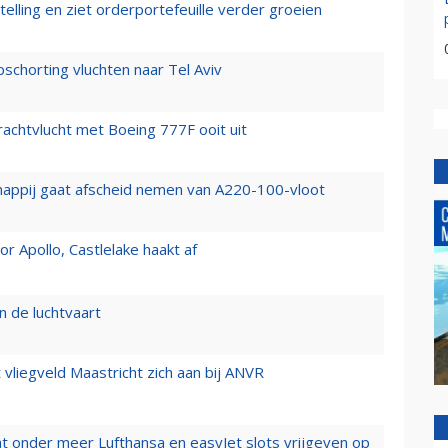
elling en ziet orderportefeuille verder groeien
chorting vluchten naar Tel Aviv
vrachtvlucht met Boeing 777F ooit uit
happij gaat afscheid nemen van A220-100-vloot
 Apollo, Castlelake haakt af
n de luchtvaart
t vliegveld Maastricht zich aan bij ANVR
t onder meer Lufthansa en easyJet slots vrijgeven op