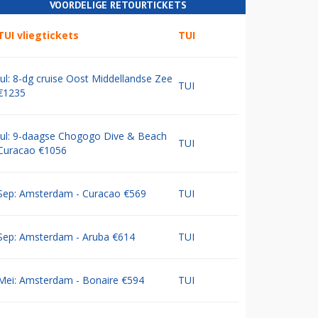
VOORDELIGE RETOURTICKETS
TUI vliegtickets
TUI
Jul: 8-dg cruise Oost Middellandse Zee
TUI
€1235
Jul: 9-daagse Chogogo Dive & Beach
TUI
Curacao €1056
Sep: Amsterdam - Curacao €569
TUI
Sep: Amsterdam - Aruba €614
TUI
Mei: Amsterdam - Bonaire €594
TUI