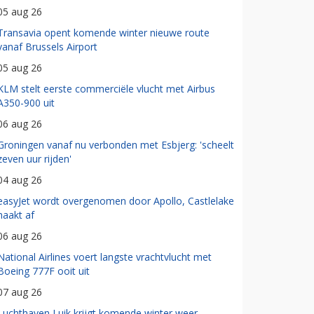
05 aug 26
Transavia opent komende winter nieuwe route
vanaf Brussels Airport
05 aug 26
KLM stelt eerste commerciële vlucht met Airbus
A350-900 uit
06 aug 26
Groningen vanaf nu verbonden met Esbjerg: 'scheelt
zeven uur rijden'
04 aug 26
easyJet wordt overgenomen door Apollo, Castlelake
haakt af
06 aug 26
National Airlines voert langste vrachtvlucht met
Boeing 777F ooit uit
07 aug 26
Luchthaven Luik krijgt komende winter weer