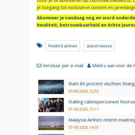
je toegang tot exclusieve content en jarenlang
Abonneer je vandaag nog en word onderde
kwaliteit, betrouwbaarheid en échte journa
freebird airlines
airport weeze
Verstuur per e-mail
Meld u aan voor de 
Ruim 80 procent vluchten Shang
09-08-2026, 12:55
Staking cabinepersoneel Noorse
07-08-2026, 15:11
Malaysia Airlines neemt maatreg
07-08-2026, 14:07