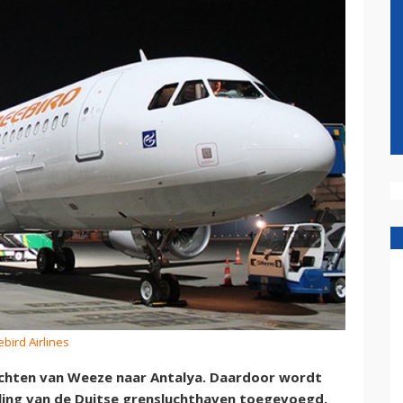
ebird Airlines
 vluchten van Weeze naar Antalya. Daardoor wordt
ing van de Duitse grensluchthaven toegevoegd.