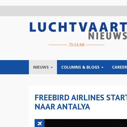
Overslaan
en
naar
de
inhoud
gaan
NIEUWS
COLUMNS & BLOGS
CAREER
FREEBIRD AIRLINES STA
NAAR ANTALYA