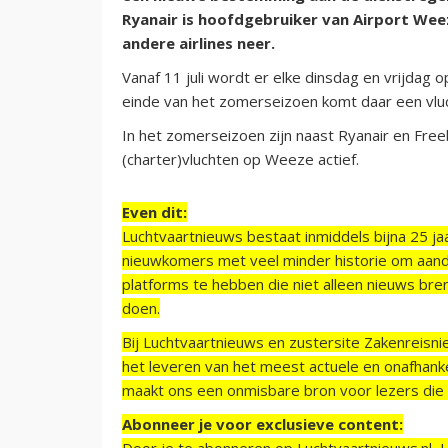
Ryanair is hoofdgebruiker van Airport Weez
andere airlines neer.
Vanaf 11 juli wordt er elke dinsdag en vrijdag
einde van het zomerseizoen komt daar een vluc
In het zomerseizoen zijn naast Ryanair en Free
(charter)vluchten op Weeze actief.
Even dit:
Luchtvaartnieuws bestaat inmiddels bijna 25 jaa
nieuwkomers met veel minder historie om aand
platforms te hebben die niet alleen nieuws bre
doen.
Bij Luchtvaartnieuws en zustersite Zakenreisn
het leveren van het meest actuele en onafhankel
maakt ons een onmisbare bron voor lezers die g
Abonneer je voor exclusieve content:
Door je te abonneren op Luchtvaartnieuws.nl, 