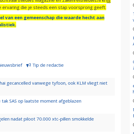
e ervaring die je steeds een stap voorsprong geeft.
el van een gemeenschap die waarde hecht aan
listiek.
nieuwsbrief
Tip de redactie
hai gecancelled vanwege tyfoon, ook KLM vliegt niet
 tak SAS op laatste moment afgeblazen
elen nadat piloot 70.000 xtc-pillen smokkelde