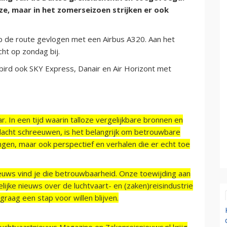
e, maar in het zomerseizoen strijken er ook
 op de route gevlogen met een Airbus A320. Aan het
ht op zondag bij.
bird ook SKY Express, Danair en Air Horizont met
r. In een tijd waarin talloze vergelijkbare bronnen en
acht schreeuwen, is het belangrijk om betrouwbare
ngen, maar ook perspectief en verhalen die er echt toe
ieuws vind je die betrouwbaarheid. Onze toewijding aan
ijke nieuws over de luchtvaart- en (zaken)reisindustrie
raag een stap voor willen blijven.
Luchtvaartnieuws Magazine en Zakenreisnieuws.nl krijg