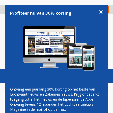
Overslaan
en
x
Digitaal Magazine
Registreer
Check in
naar
Profiteer nu van 30% korting
de
inhoud
gaan
Magazine
Podcasts
Vacatures
Toggl
naviga
Ontvang een jaar lang 30% korting op het beste van
Luchtvaartnieuws en Zakenreisnieuws. Krijg onbeperkt
toegang tot al het nieuws en de bijbehorende Apps.
GALAXY NOTE OOK BIJ KLM
Ontvang tevens 12 maanden het Luchtvaartnieuws
VERBODEN AAN BOORD
Magazine in de mail of op de mat.