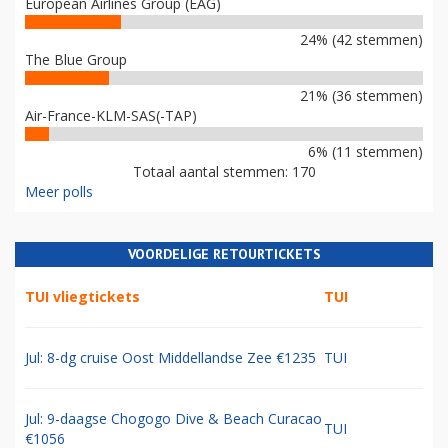
European Airlines Group (EAG)
24% (42 stemmen)
The Blue Group
21% (36 stemmen)
Air-France-KLM-SAS(-TAP)
6% (11 stemmen)
Totaal aantal stemmen: 170
Meer polls
VOORDELIGE RETOURTICKETS
TUI vliegtickets
TUI
Jul: 8-dg cruise Oost Middellandse Zee €1235
TUI
Jul: 9-daagse Chogogo Dive & Beach Curacao
TUI
€1056