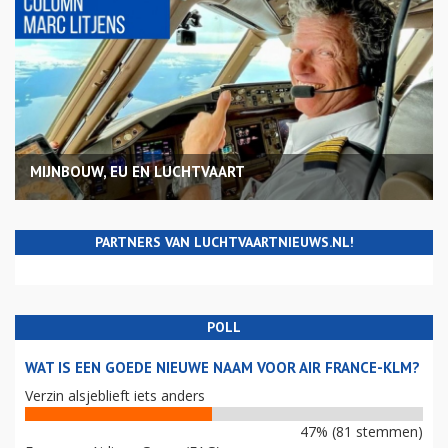
MIJNBOUW, EU EN LUCHTVAART
PARTNERS VAN LUCHTVAARTNIEUWS.NL!
POLL
WAT IS EEN GOEDE NIEUWE NAAM VOOR AIR FRANCE-KLM?
Verzin alsjeblieft iets anders
47% (81 stemmen)