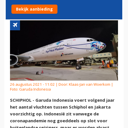
SCHIPHOL
Bekijk aanbieding
26 augustus 2021 - 11:02 | Door:
Klaas-Jan van Woerkom
|
Foto: Garuda Indonesia
SCHIPHOL - Garuda Indonesia voert volgend jaar
het aantal vluchten tussen Schiphol en Jakarta
voorzichtig op. Indonesië zit vanwege de
coronapandemie nog goeddeels op slot voor
buitenlandse reizigers, maar er worden alvast