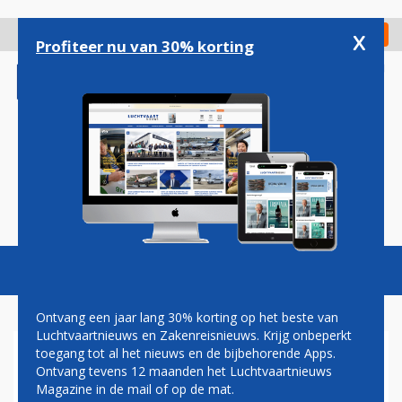
Overslaan
en
x
Digitaal Magazine
Registreer
Check in
naar
Profiteer nu van 30% korting
de
inhoud
gaan
Magazine
Podcasts
Vacatures
Toggl
naviga
Ontvang een jaar lang 30% korting op het beste van
Luchtvaartnieuws en Zakenreisnieuws. Krijg onbeperkt
toegang tot al het nieuws en de bijbehorende Apps.
GARUDA INDONESIA
Ontvang tevens 12 maanden het Luchtvaartnieuws
VOLGEND JAAR VAKER NAAR
Magazine in de mail of op de mat.