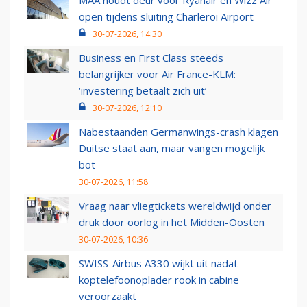
MAA houdt deur voor Ryanair en Wizz Air
open tijdens sluiting Charleroi Airport
30-07-2026, 14:30
Business en First Class steeds
belangrijker voor Air France-KLM:
‘investering betaalt zich uit’
30-07-2026, 12:10
Nabestaanden Germanwings-crash klagen
Duitse staat aan, maar vangen mogelijk
bot
30-07-2026, 11:58
Vraag naar vliegtickets wereldwijd onder
druk door oorlog in het Midden-Oosten
30-07-2026, 10:36
SWISS-Airbus A330 wijkt uit nadat
koptelefoonoplader rook in cabine
veroorzaakt