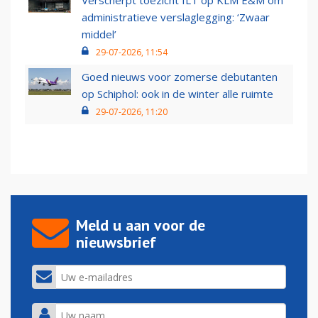
Verscherpt toezicht ILT op KLM E&M om
administratieve verslaglegging: ‘Zwaar
middel’
29-07-2026, 11:54
Goed nieuws voor zomerse debutanten
op Schiphol: ook in de winter alle ruimte
29-07-2026, 11:20
Meld u aan voor de
nieuwsbrief