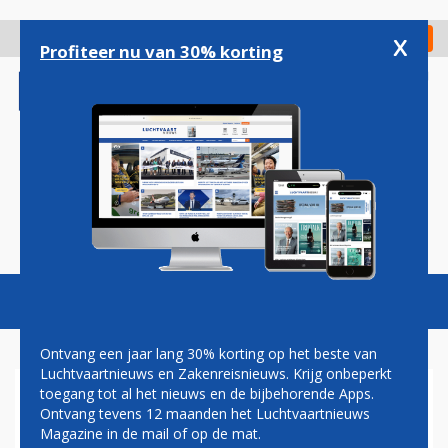
Overslaan
en
x
Digitaal Magazine
Registreer
Check in
naar
Profiteer nu van 30% korting
de
inhoud
gaan
Magazine
Podcasts
Vacatures
Toggl
naviga
Ontvang een jaar lang 30% korting op het beste van
Luchtvaartnieuws en Zakenreisnieuws. Krijg onbeperkt
toegang tot al het nieuws en de bijbehorende Apps.
GEEN VLIEGTUIGEN OP
Ontvang tevens 12 maanden het Luchtvaartnieuws
POLDERBAAN TIJDENS
Magazine in de mail of op de mat.