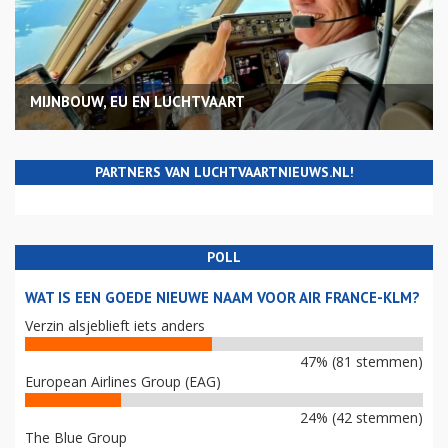
MIJNBOUW, EU EN LUCHTVAART
PARTNERS VAN LUCHTVAARTNIEUWS.NL!
POLL
WAT IS EEN GOEDE NIEUWE NAAM VOOR AIR FRANCE-KLM?
Verzin alsjeblieft iets anders
47% (81 stemmen)
European Airlines Group (EAG)
24% (42 stemmen)
The Blue Group