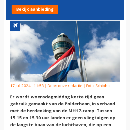
HERDENKING MH17-RAMP
Bekijk aanbieding
17 juli 2024 - 11:53 | Door:
onze redactie
| Foto: Schiphol
Er wordt woensdagmiddag korte tijd geen
gebruik gemaakt van de Polderbaan, in verband
met de herdenking van de MH17-ramp. Tussen
15.15 en 15.30 uur landen er geen vliegtuigen op
de langste baan van de luchthaven, die op een