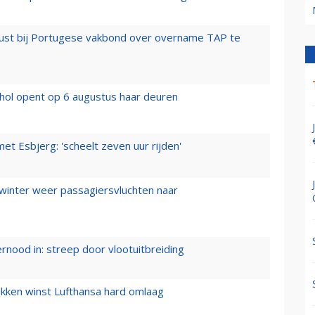
rust bij Portugese vakbond over overname TAP te
hol opent op 6 augustus haar deuren
t Esbjerg: 'scheelt zeven uur rijden'
 winter weer passagiersvluchten naar
ernood in: streep door vlootuitbreiding
ukken winst Lufthansa hard omlaag