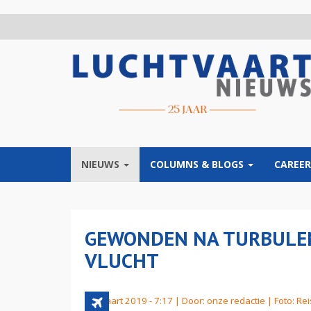
Overslaan
en
naar
de
inhoud
gaan
NIEUWS
COLUMNS & BLOGS
CAREER
GEWONDEN NA TURBULENT
VLUCHT
10 maart 2019 - 7:17 | Door:
onze redactie
| Foto: Re