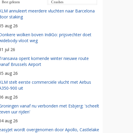
Best gelezen
Crashes
KLM annuleert meerdere vluchten naar Barcelona
door staking
05 aug 26
Donkere wolken boven IndiGo: prijsvechter doet
widebody-vloot weg
31 jul 26
Transavia opent komende winter nieuwe route
vanaf Brussels Airport
05 aug 26
KLM stelt eerste commerciële vlucht met Airbus
A350-900 uit
06 aug 26
Groningen vanaf nu verbonden met Esbjerg: 'scheelt
zeven uur rijden'
04 aug 26
easyJet wordt overgenomen door Apollo, Castlelake