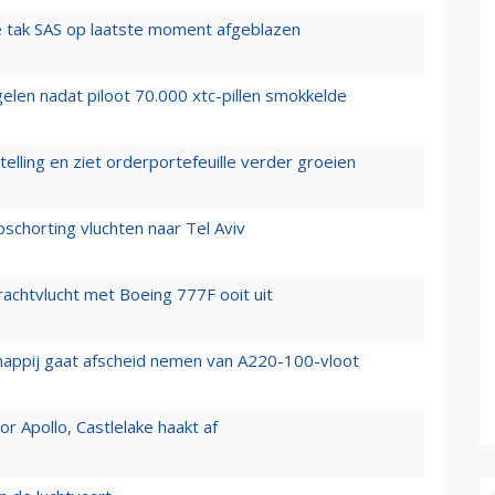
 tak SAS op laatste moment afgeblazen
elen nadat piloot 70.000 xtc-pillen smokkelde
elling en ziet orderportefeuille verder groeien
chorting vluchten naar Tel Aviv
vrachtvlucht met Boeing 777F ooit uit
happij gaat afscheid nemen van A220-100-vloot
 Apollo, Castlelake haakt af