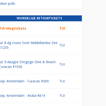
Meer polls
VOORDELIGE RETOURTICKETS
TUI vliegtickets
TUI
Jul: 8-dg cruise Oost Middellandse Zee
TUI
€1235
Jul: 9-daagse Chogogo Dive & Beach
TUI
Curacao €1056
Sep: Amsterdam - Curacao €569
TUI
Sep: Amsterdam - Aruba €614
TUI