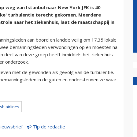
 op weg van Istanbul naar New York JFK is 40
ijke' turbulentie terecht gekomen. Meerdere
role naar het ziekenhuis, laat de maatschappij in
ningsleden aan boord en landde veilig om 17.35 lokale
en twee bemanningsleden verwondingen op en moesten na
Een deel van deze groep heeft inmiddels het ziekenhuis
er onderzoek.
 leven met de gewonden als gevolg van de turbulentie.
 bemanningsleden in de gaten en ondersteunen ze waar
ish airlines
nieuwsbrief
Tip de redactie