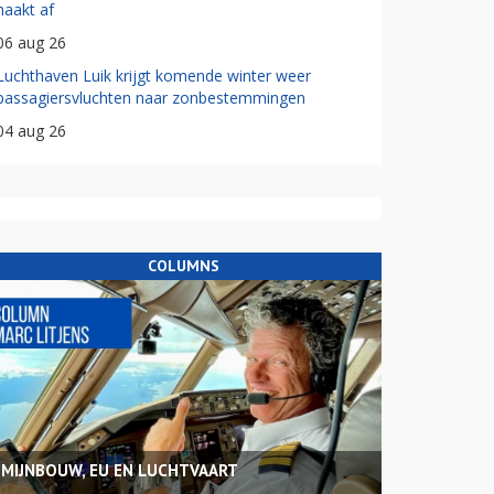
haakt af
06 aug 26
Luchthaven Luik krijgt komende winter weer
passagiersvluchten naar zonbestemmingen
04 aug 26
COLUMNS
MIJNBOUW, EU EN LUCHTVAART