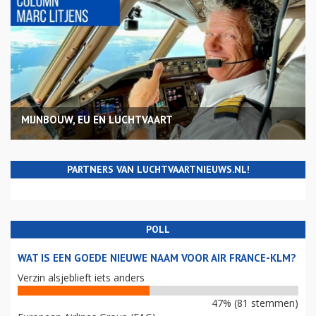
MIJNBOUW, EU EN LUCHTVAART
PARTNERS VAN LUCHTVAARTNIEUWS.NL!
POLL
WAT IS EEN GOEDE NIEUWE NAAM VOOR AIR FRANCE-KLM?
Verzin alsjeblieft iets anders
47% (81 stemmen)