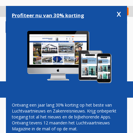
Overslaan
en
x
Digitaal Magazine
Registreer
Check in
naar
Profiteer nu van 30% korting
de
inhoud
gaan
Magazine
Podcasts
Vacatures
Toggl
naviga
Ontvang een jaar lang 30% korting op het beste van
Luchtvaartnieuws en Zakenreisnieuws. Krijg onbeperkt
toegang tot al het nieuws en de bijbehorende Apps.
HOF: OOK
Ontvang tevens 12 maanden het Luchtvaartnieuws
VLUCHTCOMPENSATIE BIJ
Magazine in de mail of op de mat.