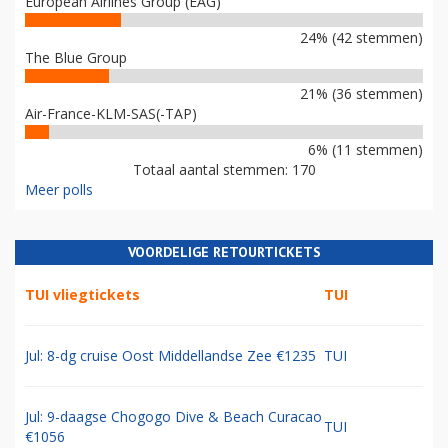
European Airlines Group (EAG)
24% (42 stemmen)
The Blue Group
21% (36 stemmen)
Air-France-KLM-SAS(-TAP)
6% (11 stemmen)
Totaal aantal stemmen: 170
Meer polls
VOORDELIGE RETOURTICKETS
TUI vliegtickets
TUI
Jul: 8-dg cruise Oost Middellandse Zee €1235
TUI
Jul: 9-daagse Chogogo Dive & Beach Curacao
TUI
€1056