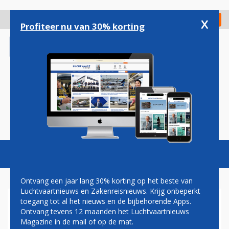
Overslaan
en
x
Digitaal Magazine
Registreer
Check in
naar
Profiteer nu van 30% korting
de
inhoud
gaan
Magazine
Podcasts
Vacatures
Toggl
naviga
Ontvang een jaar lang 30% korting op het beste van
Luchtvaartnieuws en Zakenreisnieuws. Krijg onbeperkt
toegang tot al het nieuws en de bijbehorende Apps.
IATA: CONTRAILS HEBBEN
Ontvang tevens 12 maanden het Luchtvaartnieuws
OPWARMEND EFFECT,
Magazine in de mail of op de mat.