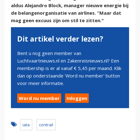
aldus Alejandro Block, manager nieuwe energie bij
de belangenorganisatie van airlines. “Maar dat
mag geen excuus zijn om stil te zitten."
Dit artikel verder lezen?
Bent u nog geen member van
Luchtvaartnieuws.nl en Zakenreisnieuws.nl? Een
membership is er al vanaf € 5,45 per maand. Klik
dan op onderstaande 'Word nu member' button
voor meer informatie.
Word nu member
Inloggen
iata
contrail