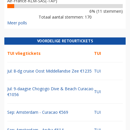
Air-France-KLM-SAS(-TAP)
6% (11 stemmen)
Totaal aantal stemmen: 170
Meer polls
VOORDELIGE RETOURTICKETS
TUI vliegtickets
TUI
Jul: 8-dg cruise Oost Middellandse Zee €1235
TUI
Jul: 9-daagse Chogogo Dive & Beach Curacao
TUI
€1056
Sep: Amsterdam - Curacao €569
TUI
Sep: Amsterdam - Aruba €614
TUI