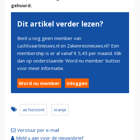
gehuurd.
Dit artikel verder lezen?
Bent u nog geen member van
Luchtvaartnieuws.nl en Zakenreisnieuws.nl? Een
membership is er al vanaf € 5,45 per maand. Klik
dan op onderstaande 'Word nu member' button
voor meer informatie.
Word nu member
Inloggen
air horizont
oranje
Verstuur per e-mail
Meld u aan voor de nieuwsbrief