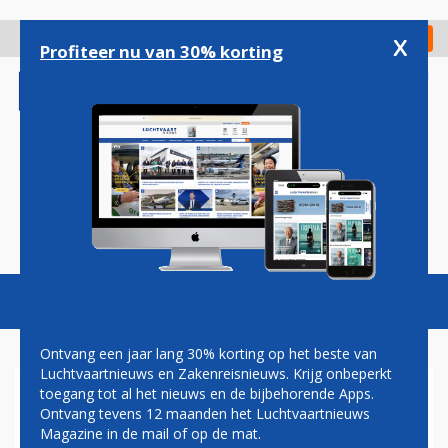
Overslaan
en
x
Digitaal Magazine
Registreer
Check in
naar
Profiteer nu van 30% korting
de
inhoud
gaan
Magazine
Podcasts
Vacatures
Toggl
naviga
Ontvang een jaar lang 30% korting op het beste van
Luchtvaartnieuws en Zakenreisnieuws. Krijg onbeperkt
toegang tot al het nieuws en de bijbehorende Apps.
IN BEELD: MET DEZE OUDE
Ontvang tevens 12 maanden het Luchtvaartnieuws
MAAR LUXE 737 VLOOG
Magazine in de mail of op de mat.