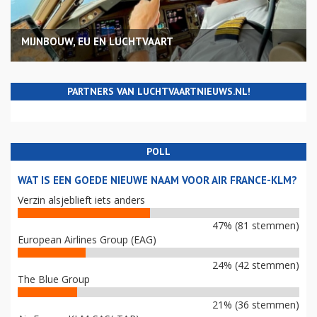
MIJNBOUW, EU EN LUCHTVAART
PARTNERS VAN LUCHTVAARTNIEUWS.NL!
POLL
WAT IS EEN GOEDE NIEUWE NAAM VOOR AIR FRANCE-KLM?
Verzin alsjeblieft iets anders
47% (81 stemmen)
European Airlines Group (EAG)
24% (42 stemmen)
The Blue Group
21% (36 stemmen)