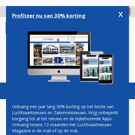
Overslaan
en
x
Digitaal Magazine
Registreer
Check in
naar
Profiteer nu van 30% korting
de
inhoud
gaan
Magazine
Podcasts
Vacatures
Toggl
naviga
Ontvang een jaar lang 30% korting op het beste van
Luchtvaartnieuws en Zakenreisnieuws. Krijg onbeperkt
toegang tot al het nieuws en de bijbehorende Apps.
IN BESLAG GENOMEN BOEING
Ontvang tevens 12 maanden het Luchtvaartnieuws
777 JET AIRWAYS
Magazine in de mail of op de mat.