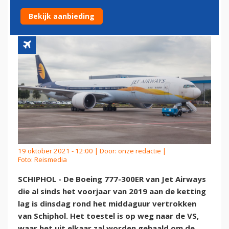
VERTROKKEN VAN SCHIPHOL
Bekijk aanbieding
19 oktober 2021 - 12:00 | Door:
onze redactie
|
Foto: Reismedia
SCHIPHOL - De Boeing 777-300ER van Jet Airways
die al sinds het voorjaar van 2019 aan de ketting
lag is dinsdag rond het middaguur vertrokken
van Schiphol. Het toestel is op weg naar de VS,
waar het uit elkaar zal worden gehaald om de