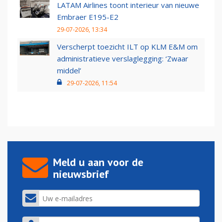
LATAM Airlines toont interieur van nieuwe
Embraer E195-E2
29-07-2026, 13:34
Verscherpt toezicht ILT op KLM E&M om
administratieve verslaglegging: ‘Zwaar
middel’
29-07-2026, 11:54
Meld u aan voor de
nieuwsbrief