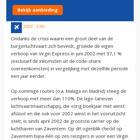
TOEGENOMEN MET 97%
Bekijk aanbieding
22 juli 2002 - 2:00
Ondanks de crisis waarin een groot deel van de
burgerluchtvaart zich bevindt, groeide de eigen
verkoop van Virgin Express in juni 2002 met 97,1 %
(exclusief de inkomsten uit de code-share
overeenkomsten) in vergelijking met dezelfde periode
een jaar eerder.
Op sommige routes (o.a. Malaga en Madrid) steeg de
verkoop met meer dan 110%. De lage-tarieven
luchtvaartmaatschappij, die vorig boekjaar met winst
afsloot en die ook voor 2002 winst in het vooruitzicht
stelt, is sinds april 2002 de grootste carrier op de
luchthaven van Zaventem. Op dit ogenblik checkt op
Zaventem bijna één op zes reizigers in voor een Virgin