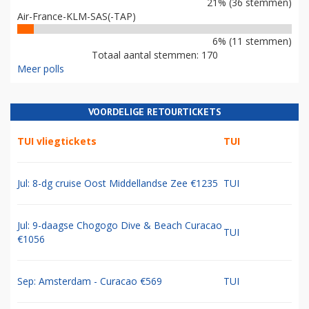
21% (36 stemmen)
Air-France-KLM-SAS(-TAP)
6% (11 stemmen)
Totaal aantal stemmen: 170
Meer polls
VOORDELIGE RETOURTICKETS
TUI vliegtickets
TUI
Jul: 8-dg cruise Oost Middellandse Zee €1235
TUI
Jul: 9-daagse Chogogo Dive & Beach Curacao
TUI
€1056
Sep: Amsterdam - Curacao €569
TUI