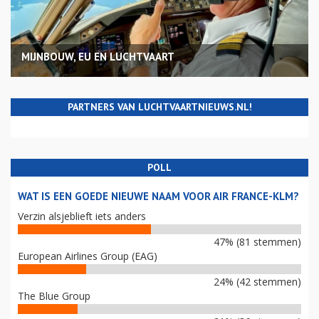
MIJNBOUW, EU EN LUCHTVAART
PARTNERS VAN LUCHTVAARTNIEUWS.NL!
POLL
WAT IS EEN GOEDE NIEUWE NAAM VOOR AIR FRANCE-KLM?
Verzin alsjeblieft iets anders
47% (81 stemmen)
European Airlines Group (EAG)
24% (42 stemmen)
The Blue Group