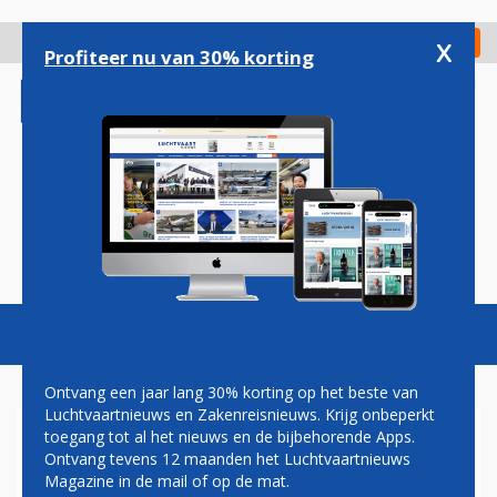
Overslaan
en
x
Digitaal Magazine
Registreer
Check in
naar
Profiteer nu van 30% korting
de
inhoud
gaan
Magazine
Podcasts
Vacatures
Toggl
naviga
Ontvang een jaar lang 30% korting op het beste van
Luchtvaartnieuws en Zakenreisnieuws. Krijg onbeperkt
toegang tot al het nieuws en de bijbehorende Apps.
INKOMSTEN VIRGIN EXPRESS
Ontvang tevens 12 maanden het Luchtvaartnieuws
IN EEN JAAR TIJD
Magazine in de mail of op de mat.