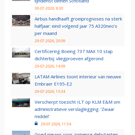
lijndienst binnen Schotland
30-07-2026, 6:30
Airbus handhaaft groeiprognoses na sterk
halfjaar: eind volgend jaar 75 A320neo’s
per maand
29-07-2026, 20:09
Certificering Boeing 737 MAX 10 stap
dichterbij: vliegproeven afgerond
29-07-2026, 14:09
LATAM Airlines toont interieur van nieuwe
Embraer E195-E2
29-07-2026, 13:34
Verscherpt toezicht ILT op KLM E&M om
administratieve verslaglegging: ‘Zwaar
middel’
29-07-2026, 11:54
Goed nieuws voor zomerse debutanten