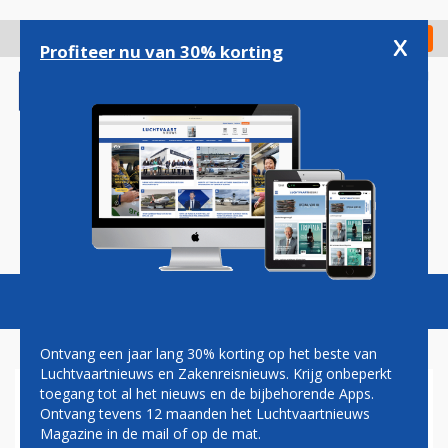
Overslaan
en
x
Digitaal Magazine
Registreer
Check in
naar
Profiteer nu van 30% korting
de
inhoud
gaan
Magazine
Podcasts
Vacatures
Toggl
naviga
Ontvang een jaar lang 30% korting op het beste van
Luchtvaartnieuws en Zakenreisnieuws. Krijg onbeperkt
toegang tot al het nieuws en de bijbehorende Apps.
KLM DUMPT PRIJZEN NAAR
Ontvang tevens 12 maanden het Luchtvaartnieuws
DE ANTILLEN
Magazine in de mail of op de mat.