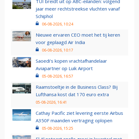
TUI breidt uit op ABC-eilanden: volgend
jaar meer rechtstreekse vluchten vanaf
Schiphol
06-08-2026, 10:24
Nieuwe ervaren CEO moet het tij keren
voor geplaagd Air India
06-08-2026, 10:17
Saoedi’s kopen vrachtafhandelaar
Aviapartner op Luik Airport
05-08-2026, 16:57
Raamstoeltje in de Business Class? Bij
Lufthansa kost dat 170 euro extra
05-08-2026, 16:41
Cathay Pacific ziet levering eerste Airbus
A350F maanden vertraging oplopen
05-08-2026, 15:25
El Al noteert snelle groei in kwartaal met