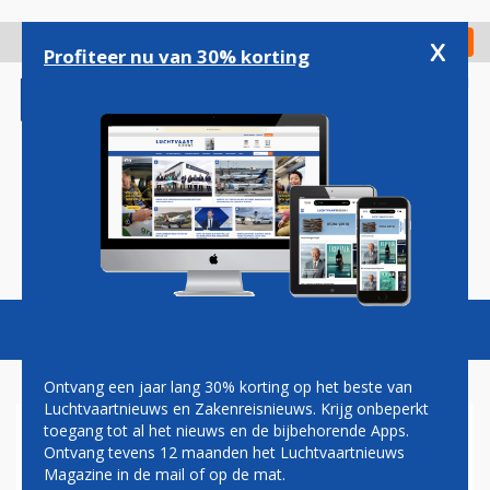
Overslaan
en
x
Digitaal Magazine
Registreer
Check in
naar
Profiteer nu van 30% korting
de
inhoud
gaan
Magazine
Podcasts
Vacatures
Toggl
naviga
Ontvang een jaar lang 30% korting op het beste van
Luchtvaartnieuws en Zakenreisnieuws. Krijg onbeperkt
toegang tot al het nieuws en de bijbehorende Apps.
KLM KOMENDE ZOMER
Ontvang tevens 12 maanden het Luchtvaartnieuws
VAKER NAAR KENIA: TIEN
Magazine in de mail of op de mat.