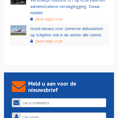
Verscherpt toezicht ILT op KLM E&M om
administratieve verslaglegging: ‘Zwaar
middel’
29-07-2026, 11:54
Goed nieuws voor zomerse debutanten
op Schiphol: ook in de winter alle ruimte
29-07-2026, 11:20
Meld u aan voor de
nieuwsbrief