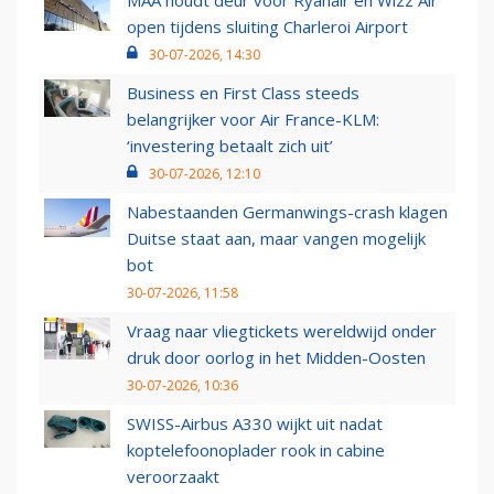
MAA houdt deur voor Ryanair en Wizz Air
open tijdens sluiting Charleroi Airport
30-07-2026, 14:30
Business en First Class steeds
belangrijker voor Air France-KLM:
‘investering betaalt zich uit’
30-07-2026, 12:10
Nabestaanden Germanwings-crash klagen
Duitse staat aan, maar vangen mogelijk
bot
30-07-2026, 11:58
Vraag naar vliegtickets wereldwijd onder
druk door oorlog in het Midden-Oosten
30-07-2026, 10:36
SWISS-Airbus A330 wijkt uit nadat
koptelefoonoplader rook in cabine
veroorzaakt