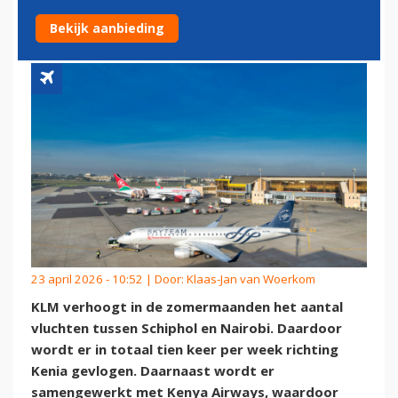
EIGEN VLUCHTEN PER WEEK
Bekijk aanbieding
23 april 2026 - 10:52 | Door:
Klaas-Jan van Woerkom
KLM verhoogt in de zomermaanden het aantal
vluchten tussen Schiphol en Nairobi. Daardoor
wordt er in totaal tien keer per week richting
Kenia gevlogen. Daarnaast wordt er
samengewerkt met Kenya Airways, waardoor