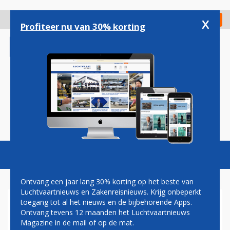
Overslaan
en
x
Digitaal Magazine
Registreer
Check in
naar
Profiteer nu van 30% korting
de
inhoud
gaan
Magazine
Podcasts
Vacatures
Toggl
naviga
Ontvang een jaar lang 30% korting op het beste van
Luchtvaartnieuws en Zakenreisnieuws. Krijg onbeperkt
toegang tot al het nieuws en de bijbehorende Apps.
'KLM KONDIGT NIEUWE
Ontvang tevens 12 maanden het Luchtvaartnieuws
MAATREGELEN AAN'
Magazine in de mail of op de mat.