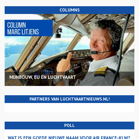
COLUMNS
MIJNBOUW, EU EN LUCHTVAART
PARTNERS VAN LUCHTVAARTNIEUWS.NL!
POLL
WAT IS EEN GOEDE NIEUWE NAAM VOOR AIR FRANCE-KLM?