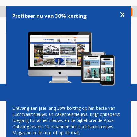
Overslaan
en
x
Digitaal Magazine
Registreer
Check in
naar
Profiteer nu van 30% korting
de
inhoud
gaan
Magazine
Podcasts
Vacatures
Toggl
naviga
Ontvang een jaar lang 30% korting op het beste van
Luchtvaartnieuws en Zakenreisnieuws. Krijg onbeperkt
toegang tot al het nieuws en de bijbehorende Apps.
KLM SCHRAPT DINSDAG
Ontvang tevens 12 maanden het Luchtvaartnieuws
VLUCHTEN NAAR NEW YORK
Magazine in de mail of op de mat.