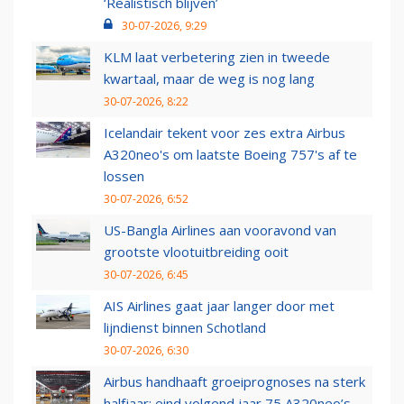
‘Realistisch blijven’
30-07-2026, 9:29
KLM laat verbetering zien in tweede
kwartaal, maar de weg is nog lang
30-07-2026, 8:22
Icelandair tekent voor zes extra Airbus
A320neo's om laatste Boeing 757's af te
lossen
30-07-2026, 6:52
US-Bangla Airlines aan vooravond van
grootste vlootuitbreiding ooit
30-07-2026, 6:45
AIS Airlines gaat jaar langer door met
lijndienst binnen Schotland
30-07-2026, 6:30
Airbus handhaaft groeiprognoses na sterk
halfjaar: eind volgend jaar 75 A320neo’s