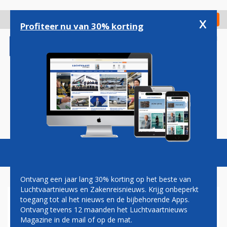
Overslaan
en
x
Digitaal Magazine
Registreer
Check in
naar
Profiteer nu van 30% korting
de
inhoud
gaan
Magazine
Podcasts
Vacatures
Toggl
naviga
Ontvang een jaar lang 30% korting op het beste van
Luchtvaartnieuws en Zakenreisnieuws. Krijg onbeperkt
toegang tot al het nieuws en de bijbehorende Apps.
KLM START VLUCHTEN NAAR
Ontvang tevens 12 maanden het Luchtvaartnieuws
LIBERIA IN COSTA RICA
Magazine in de mail of op de mat.