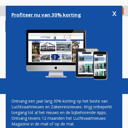
Overslaan
en
x
Digitaal Magazine
Registreer
Check in
naar
Profiteer nu van 30% korting
de
inhoud
gaan
Magazine
Podcasts
Vacatures
Toggl
naviga
Ontvang een jaar lang 30% korting op het beste van
Luchtvaartnieuws en Zakenreisnieuws. Krijg onbeperkt
toegang tot al het nieuws en de bijbehorende Apps.
LEVEL TWIJFELT TUSSEN
Ontvang tevens 12 maanden het Luchtvaartnieuws
BOEING 787 EN AIRBUS
Magazine in de mail of op de mat.