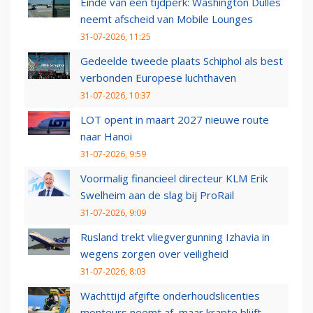
Einde van een tijdperk: Washington Dulles
neemt afscheid van Mobile Lounges
31-07-2026, 11:25
Gedeelde tweede plaats Schiphol als best
verbonden Europese luchthaven
31-07-2026, 10:37
LOT opent in maart 2027 nieuwe route
naar Hanoi
31-07-2026, 9:59
Voormalig financieel directeur KLM Erik
Swelheim aan de slag bij ProRail
31-07-2026, 9:09
Rusland trekt vliegvergunning Izhavia in
wegens zorgen over veiligheid
31-07-2026, 8:03
Wachttijd afgifte onderhoudslicenties
monteurs neemt af, maar krapte blijft