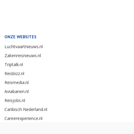
ONZE WEBSITES
Luchtvaartnieuws.nl
Zakenreisnieuws.nl
Triptalk.nl
Reisbizz.nl
Reismedia.nl
Aviabanen.nl
Reisjobs.nl
Caribisch Nederland.nl
Careerexperience.nl
Zakenreisawards.nl