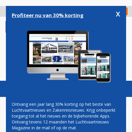
Overslaan
en
x
Digitaal Magazine
Registreer
Check in
naar
Profiteer nu van 30% korting
de
inhoud
gaan
Magazine
Podcasts
Vacatures
Toggl
naviga
Ontvang een jaar lang 30% korting op het beste van
Luchtvaartnieuws en Zakenreisnieuws. Krijg onbeperkt
toegang tot al het nieuws en de bijbehorende Apps.
LUFTHANSA GROUP:
Ontvang tevens 12 maanden het Luchtvaartnieuws
EUROPESE BIJMENGPLICHT
Magazine in de mail of op de mat.