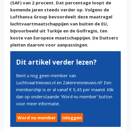
(SAF) van 2 procent. Dat percentage loopt de
komende jaren steeds verder op. Volgens de
Lufthansa Group bevoordeelt deze maatregel
luchtvaartmaatschappijen van buiten de EU,
bijvoorbeeld uit Turkije en de Golfregio, ten
koste van Europese maatschappijen. De Duitsers
pleiten daarom voor aanpassingen.
Dit artikel verder lezen?
Bent u nog geen member van
Luchtvaartnieuws.nl en Zakenreisnieuws.nl? Een
membership is er al vanaf € 5,45 per maand. Klik
dan op onderstaande 'Word nu member' button
voor meer informatie.
Word nu member
Inloggen