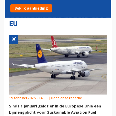
BEVOORDEELT
Bekijk aanbieding
MAATSCHAPPIJEN BUITEN DE
EU
19 februari 2025 - 14:36 | Door:
onze redactie
Sinds 1 januari geldt er in de Europese Unie een
bijmengplicht voor Sustainable Aviation Fuel