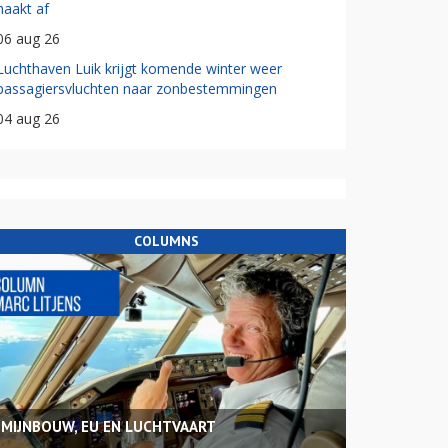
haakt af
06 aug 26
Luchthaven Luik krijgt komende winter weer
passagiersvluchten naar zonbestemmingen
04 aug 26
COLUMNS
MIJNBOUW, EU EN LUCHTVAART