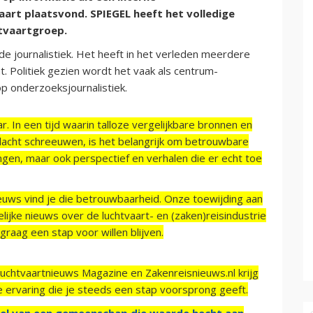
rt plaatsvond. SPIEGEL heeft het volledige
htvaartgroep.
nde journalistiek. Het heeft in het verleden meerdere
. Politiek gezien wordt het vaak als centrum-
 op onderzoeksjournalistiek.
r. In een tijd waarin talloze vergelijkbare bronnen en
acht schreeuwen, is het belangrijk om betrouwbare
ngen, maar ook perspectief en verhalen die er echt toe
ieuws vind je die betrouwbaarheid. Onze toewijding aan
ijke nieuws over de luchtvaart- en (zaken)reisindustrie
raag een stap voor willen blijven.
Luchtvaartnieuws Magazine en Zakenreisnieuws.nl krijg
e ervaring die je steeds een stap voorsprong geeft.
el van een gemeenschap die waarde hecht aan