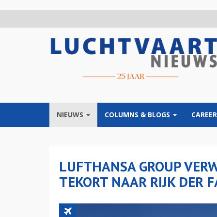
Overslaan
en
naar
de
inhoud
gaan
NIEUWS
COLUMNS & BLOGS
CAREER
LUFTHANSA GROUP VERW
TEKORT NAAR RIJK DER 