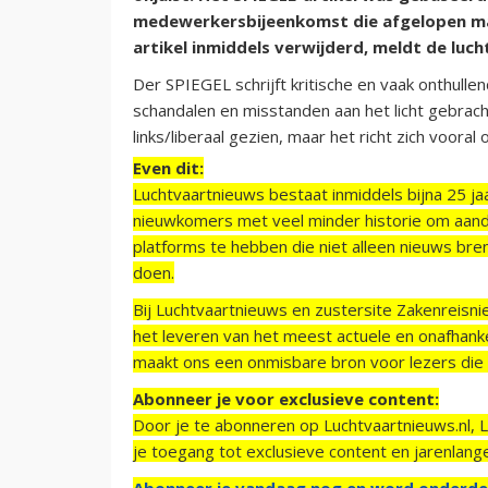
medewerkersbijeenkomst die afgelopen maa
artikel inmiddels verwijderd, meldt de luc
Der SPIEGEL schrijft kritische en vaak onthulle
schandalen en misstanden aan het licht gebracht
links/liberaal gezien, maar het richt zich vooral
Even dit:
Luchtvaartnieuws bestaat inmiddels bijna 25 jaa
nieuwkomers met veel minder historie om aand
platforms te hebben die niet alleen nieuws bre
doen.
Bij Luchtvaartnieuws en zustersite Zakenreisn
het leveren van het meest actuele en onafhankel
maakt ons een onmisbare bron voor lezers die g
Abonneer je voor exclusieve content:
Door je te abonneren op Luchtvaartnieuws.nl, 
je toegang tot exclusieve content en jarenlang
Abonneer je vandaag nog en word onderde