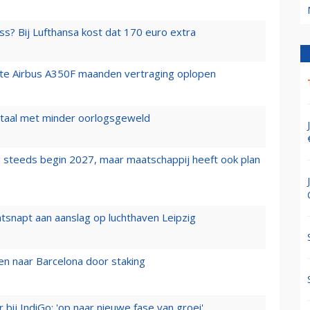
ss? Bij Lufthansa kost dat 170 euro extra
rste Airbus A350F maanden vertraging oplopen
wartaal met minder oorlogsgeweld
 steeds begin 2027, maar maatschappij heeft ook plan
tsnapt aan aanslag op luchthaven Leipzig
n naar Barcelona door staking
 bij IndiGo: 'op naar nieuwe fase van groei'