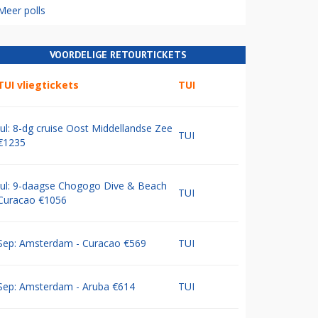
Meer polls
VOORDELIGE RETOURTICKETS
TUI vliegtickets
TUI
Jul: 8-dg cruise Oost Middellandse Zee
TUI
€1235
Jul: 9-daagse Chogogo Dive & Beach
TUI
Curacao €1056
Sep: Amsterdam - Curacao €569
TUI
Sep: Amsterdam - Aruba €614
TUI