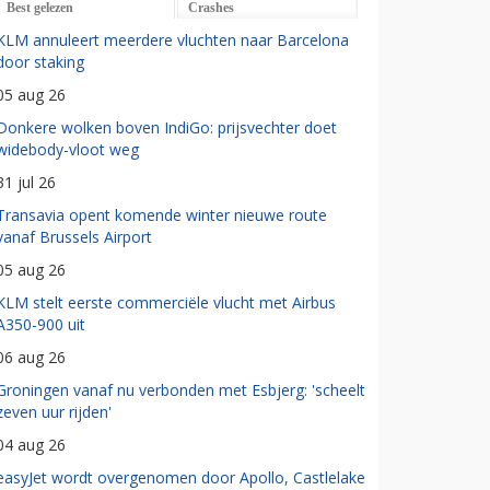
Best gelezen
Crashes
KLM annuleert meerdere vluchten naar Barcelona
door staking
05 aug 26
Donkere wolken boven IndiGo: prijsvechter doet
widebody-vloot weg
31 jul 26
Transavia opent komende winter nieuwe route
vanaf Brussels Airport
05 aug 26
KLM stelt eerste commerciële vlucht met Airbus
A350-900 uit
06 aug 26
Groningen vanaf nu verbonden met Esbjerg: 'scheelt
zeven uur rijden'
04 aug 26
easyJet wordt overgenomen door Apollo, Castlelake