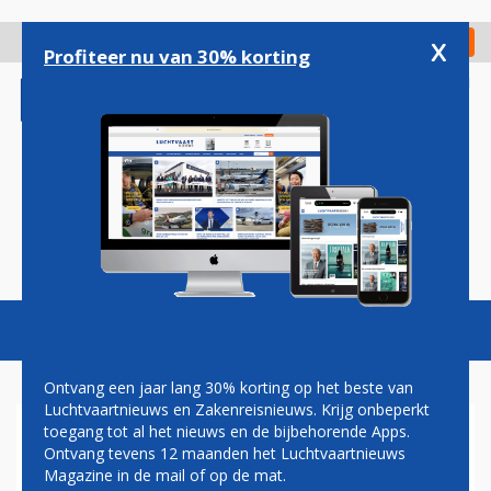
Overslaan
en
x
Digitaal Magazine
Registreer
Check in
naar
Profiteer nu van 30% korting
de
inhoud
gaan
Magazine
Podcasts
Vacatures
Toggl
naviga
Ontvang een jaar lang 30% korting op het beste van
Luchtvaartnieuws en Zakenreisnieuws. Krijg onbeperkt
toegang tot al het nieuws en de bijbehorende Apps.
LVN PODCAST: SCHIPHOL
Ontvang tevens 12 maanden het Luchtvaartnieuws
VERZAMELT LUCHTHAVENS,
Magazine in de mail of op de mat.