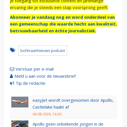
je toegang tot exclusieve content en jarenlange
ervaring die je steeds een stap voorsprong geeft.
Abonneer je vandaag nog en word onderdeel van
een gemeenschap die waarde hecht aan kwaliteit,
betrouwbaarheid en échte journalistiek.
luchtvaartnieuws podcast
Verstuur per e-mail
Meld u aan voor de nieuwsbrief
Tip de redactie
easyJet wordt overgenomen door Apollo,
Castlelake haakt af
06-08-2026, 16:20
Apollo geen onbekende jongen in de