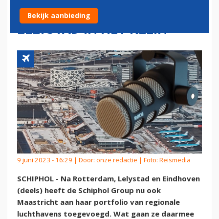
PROTEST TEGEN KLM EN
Bekijk aanbieding
LELYSTAD IN HET KLEIN
9 juni 2023 - 16:29 | Door:
onze redactie
| Foto: Reismedia
SCHIPHOL - Na Rotterdam, Lelystad en Eindhoven
(deels) heeft de Schiphol Group nu ook
Maastricht aan haar portfolio van regionale
luchthavens toegevoegd. Wat gaan ze daarmee