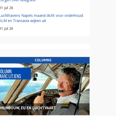
31 jul 26
Luchthavens Napels maand dicht voor onderhoud:
KLM en Transavia wijken uit
31 jul 26
COLUMNS
MIJNBOUW, EU EN LUCHTVAART