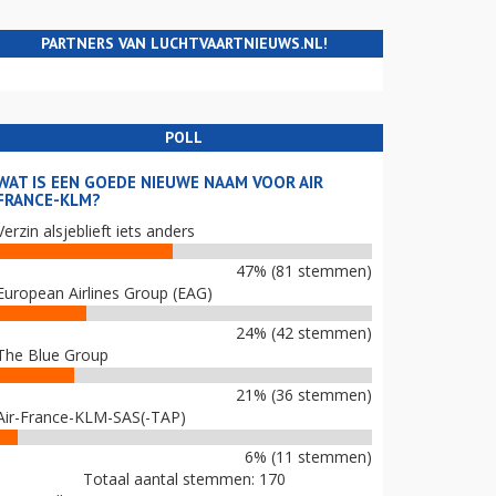
PARTNERS VAN LUCHTVAARTNIEUWS.NL!
POLL
WAT IS EEN GOEDE NIEUWE NAAM VOOR AIR
FRANCE-KLM?
Verzin alsjeblieft iets anders
47% (81 stemmen)
European Airlines Group (EAG)
24% (42 stemmen)
The Blue Group
21% (36 stemmen)
Air-France-KLM-SAS(-TAP)
6% (11 stemmen)
Totaal aantal stemmen: 170