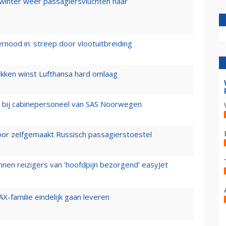
 winter weer passagiersvluchten naar
ernood in: streep door vlootuitbreiding
ukken winst Lufthansa hard omlaag
 bij cabinepersoneel van SAS Noorwegen
voor zelfgemaakt Russisch passagierstoestel
nen reizigers van ‘hoofdpijn bezorgend’ easyJet
X-familie eindelijk gaan leveren