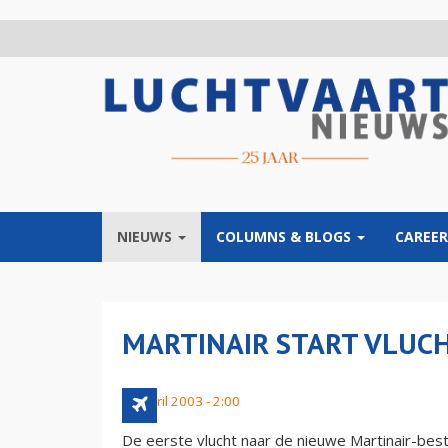
Overslaan
en
naar
de
inhoud
gaan
NIEUWS
COLUMNS & BLOGS
CAREER
MARTINAIR START VLUC
28 april 2003 - 2:00
De eerste vlucht naar de nieuwe Martinair-bes