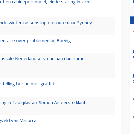
t en cabinepersoneel, einde staking in zicht
mende winter tussenstop op route naar Sydney
mentaire over problemen bij Boeing
 massale Nederlandse steun aan duurzame
stelling beklad met graffiti
g in Tadzjikistan: Somon Air eerste klant
gveld van Mallorca