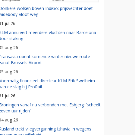
Donkere wolken boven IndiGo: prijsvechter doet
widebody-vloot weg
31 jul 26
KLM annuleert meerdere vluchten naar Barcelona
door staking
05 aug 26
Transavia opent komende winter nieuwe route
vanaf Brussels Airport
05 aug 26
Voormalig financieel directeur KLM Erik Swelheim
aan de slag bij ProRail
31 jul 26
Groningen vanaf nu verbonden met Esbjerg: 'scheelt
zeven uur rijden'
04 aug 26
Rusland trekt vliegvergunning Izhavia in wegens
zorgen over veiligheid