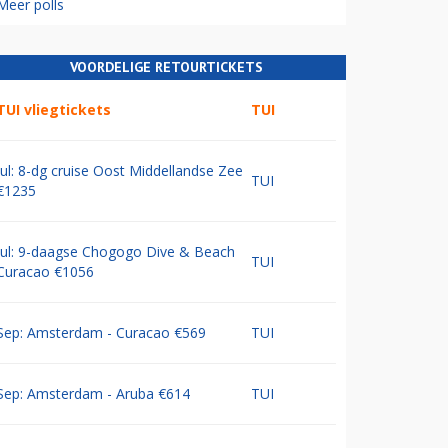
Meer polls
VOORDELIGE RETOURTICKETS
TUI vliegtickets
TUI
Jul: 8-dg cruise Oost Middellandse Zee
TUI
€1235
Jul: 9-daagse Chogogo Dive & Beach
TUI
Curacao €1056
Sep: Amsterdam - Curacao €569
TUI
Sep: Amsterdam - Aruba €614
TUI