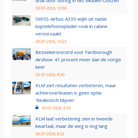
druk door oorlog in het Midden-Oosten
30-07-2026, 10:36
SWISS-Airbus A330 wijkt uit nadat
koptelefoonoplader rook in cabine
veroorzaakt
30-07-2026, 10:23
Bezoekersrecord voor Farnborough
Airshow: 41 procent meer dan de vorige
keer
30-07-2026, 9:30
KLM ziet resultaten verbeteren, maar
achteroverleunen is geen optie:
‘Realistisch blijven’
30-07-2026, 9:29
KLM laat verbetering zien in tweede
kwartaal, maar de weg is nog lang
30-07-2026, 8:22