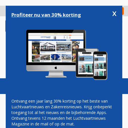
Overslaan
en
x
Digitaal Magazine
Registreer
Check in
naar
Profiteer nu van 30% korting
de
inhoud
gaan
Magazine
Podcasts
Vacatures
Toggl
naviga
Ontvang een jaar lang 30% korting op het beste van
Luchtvaartnieuws en Zakenreisnieuws. Krijg onbeperkt
toegang tot al het nieuws en de bijbehorende Apps.
MEER PASSAGIERS EN
Ontvang tevens 12 maanden het Luchtvaartnieuws
HOGERE BEZETTINGSGRAAD
Magazine in de mail of op de mat.