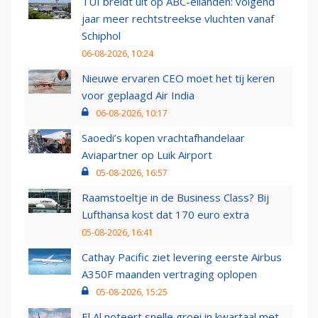
TUI breidt uit op ABC-eilanden: volgend
jaar meer rechtstreekse vluchten vanaf
Schiphol
06-08-2026, 10:24
Nieuwe ervaren CEO moet het tij keren
voor geplaagd Air India
06-08-2026, 10:17
Saoedi’s kopen vrachtafhandelaar
Aviapartner op Luik Airport
05-08-2026, 16:57
Raamstoeltje in de Business Class? Bij
Lufthansa kost dat 170 euro extra
05-08-2026, 16:41
Cathay Pacific ziet levering eerste Airbus
A350F maanden vertraging oplopen
05-08-2026, 15:25
El Al noteert snelle groei in kwartaal met