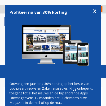
Overslaan
en
x
Digitaal Magazine
Registreer
Check in
naar
Profiteer nu van 30% korting
de
inhoud
gaan
Magazine
Podcasts
Vacatures
Toggl
naviga
Ontvang een jaar lang 30% korting op het beste van
Luchtvaartnieuws en Zakenreisnieuws. Krijg onbeperkt
toegang tot al het nieuws en de bijbehorende Apps.
MEER PASSAGIERS EN
Ontvang tevens 12 maanden het Luchtvaartnieuws
VRACHT, MAAR LAGERE
Magazine in de mail of op de mat.