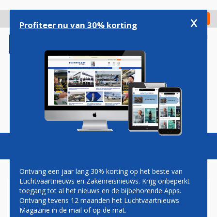
Overslaan
en
x
Digitaal Magazine
Registreer
Check in
naar
Profiteer nu van 30% korting
de
inhoud
gaan
Magazine
Podcasts
Vacatures
Toggl
naviga
Ontvang een jaar lang 30% korting op het beste van
Luchtvaartnieuws en Zakenreisnieuws. Krijg onbeperkt
toegang tot al het nieuws en de bijbehorende Apps.
MEMBER OF PARLIAMENT
Ontvang tevens 12 maanden het Luchtvaartnieuws
WOEDEND OP QANTAS
Magazine in de mail of op de mat.