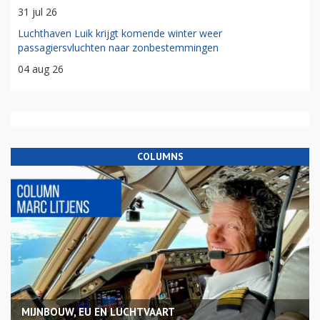
31 jul 26
Luchthaven Luik krijgt komende winter weer
passagiersvluchten naar zonbestemmingen
04 aug 26
COLUMNS
MIJNBOUW, EU EN LUCHTVAART