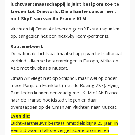
luchtvaartmaatschappij is juist bezig om toe te
treden tot Oneworld. Die alliantie concurreert
met SkyTeam van Air France-KLM.
Vluchten bij Oman Air leveren geen XP-statuspunten
op, aangezien het een niet-SkyTeam-partner is.
Routenetwerk
De nationale luchtvaartmaatschappij van het sultanaat
verbindt diverse bestemmingen in Europa, Afrika en
Azië met thuisbasis Muscat.
Oman Air vliegt niet op Schiphol, maar wel op onder
meer Parijs en Frankfurt (met de Boeing 787). Flying
Blue-leden kunnen eenvoudig met KLM of Air France
naar de Franse hoofdstad vliegen en daar
overstappen op de Oman Air-vluchten naar Muscat.
Even dit:
Luchtvaartnieuws bestaat inmiddels bijna 25 jaar. In
een tijd waarin talloze vergelijkbare bronnen en