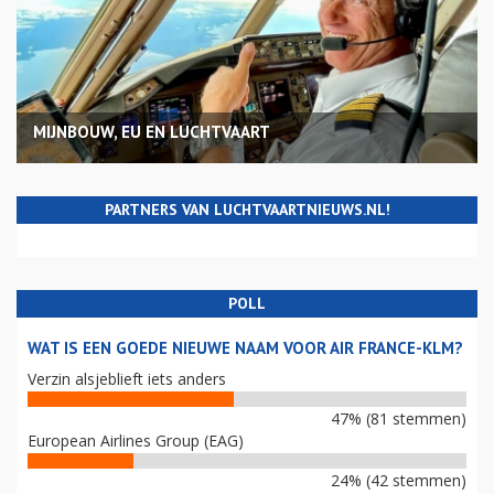
MIJNBOUW, EU EN LUCHTVAART
PARTNERS VAN LUCHTVAARTNIEUWS.NL!
POLL
WAT IS EEN GOEDE NIEUWE NAAM VOOR AIR FRANCE-KLM?
Verzin alsjeblieft iets anders
47% (81 stemmen)
European Airlines Group (EAG)
24% (42 stemmen)