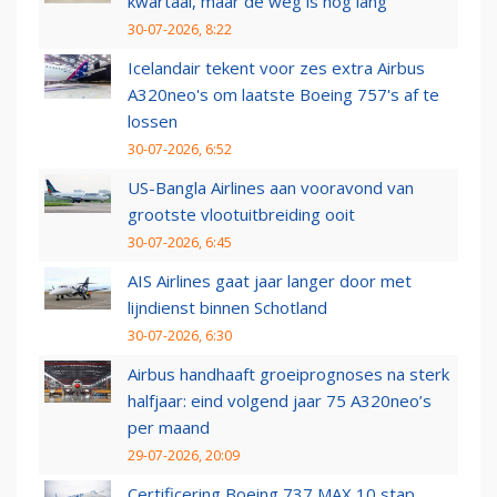
kwartaal, maar de weg is nog lang
30-07-2026, 8:22
Icelandair tekent voor zes extra Airbus
A320neo's om laatste Boeing 757's af te
lossen
30-07-2026, 6:52
US-Bangla Airlines aan vooravond van
grootste vlootuitbreiding ooit
30-07-2026, 6:45
AIS Airlines gaat jaar langer door met
lijndienst binnen Schotland
30-07-2026, 6:30
Airbus handhaaft groeiprognoses na sterk
halfjaar: eind volgend jaar 75 A320neo’s
per maand
29-07-2026, 20:09
Certificering Boeing 737 MAX 10 stap