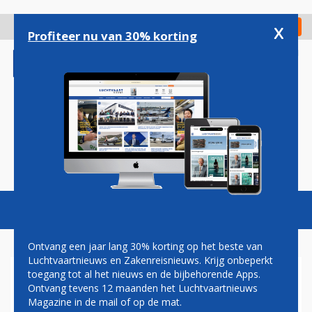
Overslaan
en
x
Digitaal Magazine
Registreer
Check in
naar
Profiteer nu van 30% korting
de
inhoud
gaan
Magazine
Podcasts
Vacatures
Toggl
naviga
Ontvang een jaar lang 30% korting op het beste van
Luchtvaartnieuws en Zakenreisnieuws. Krijg onbeperkt
toegang tot al het nieuws en de bijbehorende Apps.
OMAN AIR TOEGEVOEGD ALS
Ontvang tevens 12 maanden het Luchtvaartnieuws
PARTNER VAN FLYING BLUE-
Magazine in de mail of op de mat.