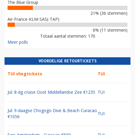
The Blue Group
21% (36 stemmen)
Air-France-KLM-SAS(-TAP)
6% (11 stemmen)
Totaal aantal stemmen: 170
Meer polls
VOORDELIGE RETOURTICKETS
TUI vliegtickets
TUI
Jul: 8-dg cruise Oost Middellandse Zee €1235
TUI
Jul: 9-daagse Chogogo Dive & Beach Curacao
TUI
€1056
Sep: Amsterdam - Curacao €569
TUI