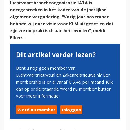
luchtvaartbrancheorganisatie IATA is
neergestreken in het kader van de jaarlijkse
algemene vergadering. "Vorig jaar november
hebben wij onze visie voor KLM uitgezet en dat
zijn we nu praktisch aan het invullen", meldt
Elbers.
Dit artikel verder lezen?
Bent u nog geen member van
Luchtvaartnieuws.nl en Zakenreisnieuws.nl? Een
membership is er al vanaf € 5,45 per maand. Klik
dan op onderstaande 'Word nu member' button
voor meer informatie.
Word nu member
Inloggen