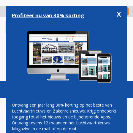
Overslaan
en
x
Digitaal Magazine
Registreer
Check in
naar
Profiteer nu van 30% korting
de
inhoud
gaan
Magazine
Podcasts
Vacatures
Toggl
naviga
Ontvang een jaar lang 30% korting op het beste van
Luchtvaartnieuws en Zakenreisnieuws. Krijg onbeperkt
toegang tot al het nieuws en de bijbehorende Apps.
PIETER ELBERS: SCHOUDERS
Ontvang tevens 12 maanden het Luchtvaartnieuws
ER ONDER ZETTEN
Magazine in de mail of op de mat.