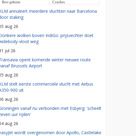
Best gelezen
Crashes
KLM annuleert meerdere vluchten naar Barcelona
door staking
05 aug 26
Donkere wolken boven IndiGo: prijsvechter doet
widebody-vloot weg
31 jul 26
Transavia opent komende winter nieuwe route
vanaf Brussels Airport
05 aug 26
KLM stelt eerste commerciële vlucht met Airbus
A350-900 uit
06 aug 26
Groningen vanaf nu verbonden met Esbjerg: 'scheelt
zeven uur rijden'
04 aug 26
easyJet wordt overgenomen door Apollo, Castlelake