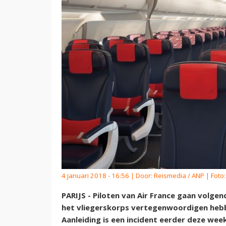
4 januari 2018 - 16:56 | Door:
Reismedia / ANP
| Foto:
PARIJS - Piloten van Air France gaan volge
het vliegerskorps vertegenwoordigen he
Aanleiding is een incident eerder deze wee