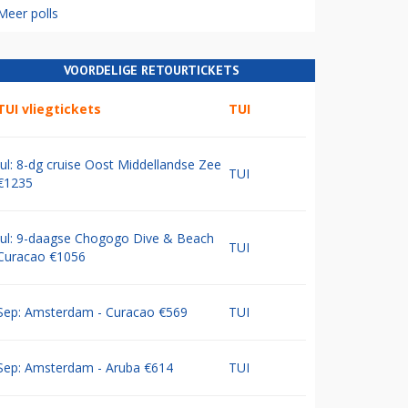
Meer polls
VOORDELIGE RETOURTICKETS
TUI vliegtickets
TUI
Jul: 8-dg cruise Oost Middellandse Zee
TUI
€1235
Jul: 9-daagse Chogogo Dive & Beach
TUI
Curacao €1056
Sep: Amsterdam - Curacao €569
TUI
Sep: Amsterdam - Aruba €614
TUI