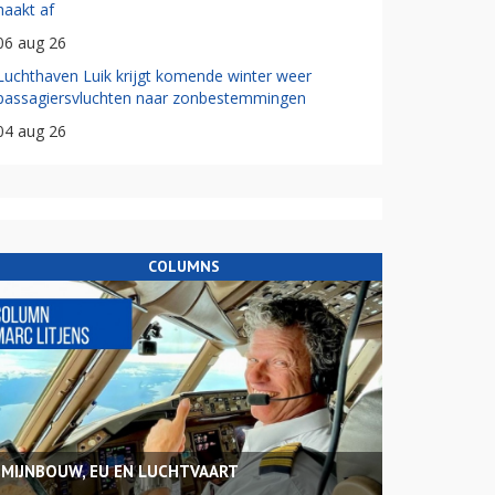
haakt af
06 aug 26
Luchthaven Luik krijgt komende winter weer
passagiersvluchten naar zonbestemmingen
04 aug 26
COLUMNS
MIJNBOUW, EU EN LUCHTVAART