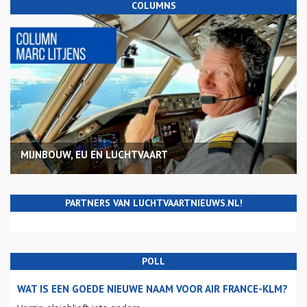
COLUMNS
MIJNBOUW, EU EN LUCHTVAART
PARTNERS VAN LUCHTVAARTNIEUWS.NL!
POLL
WAT IS EEN GOEDE NIEUWE NAAM VOOR AIR FRANCE-KLM?