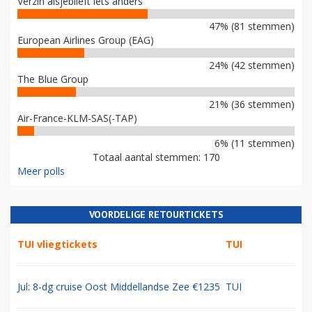
Verzin alsjeblieft iets anders
47% (81 stemmen)
European Airlines Group (EAG)
24% (42 stemmen)
The Blue Group
21% (36 stemmen)
Air-France-KLM-SAS(-TAP)
6% (11 stemmen)
Totaal aantal stemmen: 170
Meer polls
VOORDELIGE RETOURTICKETS
TUI vliegtickets
TUI
Jul: 8-dg cruise Oost Middellandse Zee €1235
TUI