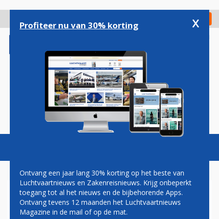
Overslaan
en
x
Digitaal Magazine
Registreer
Check in
naar
Profiteer nu van 30% korting
de
inhoud
gaan
Magazine
Podcasts
Vacatures
Toggl
naviga
Ontvang een jaar lang 30% korting op het beste van
Luchtvaartnieuws en Zakenreisnieuws. Krijg onbeperkt
toegang tot al het nieuws en de bijbehorende Apps.
PILOTEN AMERICAN AIRLINES
Ontvang tevens 12 maanden het Luchtvaartnieuws
AKKOORD MET RIANT NIEUW
Magazine in de mail of op de mat.