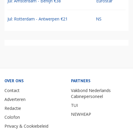
Jul: Amsterdam - Berlijn €38
Eurostar
Jul: Rotterdam - Antwerpen €21
NS
OVER ONS
PARTNERS
Contact
Vakbond Nederlands
Cabinepersoneel
Adverteren
TUI
Redactie
NEWHEAP
Colofon
Privacy & Cookiebeleid