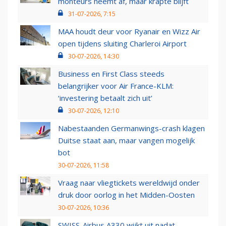
monteurs neemt af, maar krapte blijft
31-07-2026, 7:15
MAA houdt deur voor Ryanair en Wizz Air
open tijdens sluiting Charleroi Airport
30-07-2026, 14:30
Business en First Class steeds
belangrijker voor Air France-KLM:
‘investering betaalt zich uit’
30-07-2026, 12:10
Nabestaanden Germanwings-crash klagen
Duitse staat aan, maar vangen mogelijk
bot
30-07-2026, 11:58
Vraag naar vliegtickets wereldwijd onder
druk door oorlog in het Midden-Oosten
30-07-2026, 10:36
SWISS-Airbus A330 wijkt uit nadat