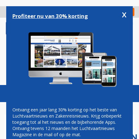
Overslaan
en
x
Digitaal Magazine
Registreer
Check in
naar
Profiteer nu van 30% korting
de
inhoud
gaan
Magazine
Podcasts
Vacatures
Toggl
naviga
Ontvang een jaar lang 30% korting op het beste van
Luchtvaartnieuws en Zakenreisnieuws. Krijg onbeperkt
toegang tot al het nieuws en de bijbehorende Apps.
PILOTEN ONDERSTEUNEN
Ontvang tevens 12 maanden het Luchtvaartnieuws
HERSTRUCTURERINGSPLANNEN
Magazine in de mail of op de mat.