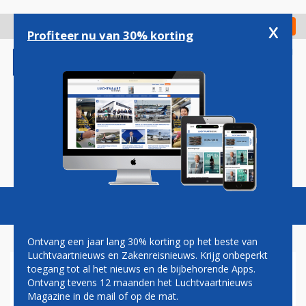
Overslaan
en
x
Digitaal Magazine
Registreer
Check in
naar
Profiteer nu van 30% korting
de
inhoud
gaan
Magazine
Podcasts
Vacatures
Toggl
naviga
Ontvang een jaar lang 30% korting op het beste van
Luchtvaartnieuws en Zakenreisnieuws. Krijg onbeperkt
toegang tot al het nieuws en de bijbehorende Apps.
PILOTENBOND GAAT
Ontvang tevens 12 maanden het Luchtvaartnieuws
INTERNATIONAAL DEBAT
Magazine in de mail of op de mat.