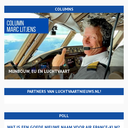
COLUMNS
MIJNBOUW, EU EN LUCHTVAART
PARTNERS VAN LUCHTVAARTNIEUWS.NL!
POLL
WAT IS EEN GOEDE NIEUWE NAAM VOOR AIR FRANCE-KLM?