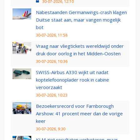
30-07-2026, 12:10
Nabestaanden Germanwings-crash klagen
Duitse staat aan, maar vangen mogelijk
bot
30-07-2026, 11:58
Vraag naar vliegtickets wereldwijd onder
druk door oorlog in het Midden-Oosten
30-07-2026, 10:36
SWISS-Airbus A330 wijkt uit nadat
koptelefoonoplader rook in cabine
veroorzaakt
30-07-2026, 10:23
Bezoekersrecord voor Farnborough
Airshow: 41 procent meer dan de vorige
keer
30-07-2026, 9:30
KLM ziet resultaten verbeteren, maar