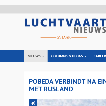
Overslaan
en
naar
de
inhoud
gaan
NIEUWS
COLUMNS & BLOGS
CAREER
POBEDA VERBINDT NA E
MET RUSLAND