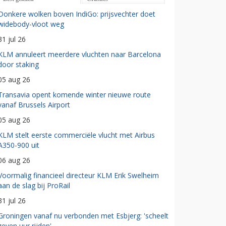
Donkere wolken boven IndiGo: prijsvechter doet
widebody-vloot weg
31 jul 26
KLM annuleert meerdere vluchten naar Barcelona
door staking
05 aug 26
Transavia opent komende winter nieuwe route
vanaf Brussels Airport
05 aug 26
KLM stelt eerste commerciële vlucht met Airbus
A350-900 uit
06 aug 26
Voormalig financieel directeur KLM Erik Swelheim
aan de slag bij ProRail
31 jul 26
Groningen vanaf nu verbonden met Esbjerg: 'scheelt
zeven uur rijden'