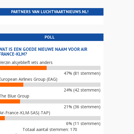
PARTNERS VAN LUCHTVAARTNIEUWS.NL!
POLL
WAT IS EEN GOEDE NIEUWE NAAM VOOR AIR
FRANCE-KLM?
Verzin alsjeblieft iets anders
47% (81 stemmen)
European Airlines Group (EAG)
24% (42 stemmen)
The Blue Group
21% (36 stemmen)
Air-France-KLM-SAS(-TAP)
6% (11 stemmen)
Totaal aantal stemmen: 170