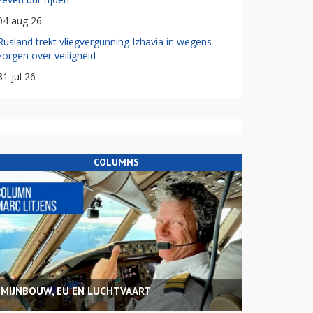
04 aug 26
Rusland trekt vliegvergunning Izhavia in wegens
zorgen over veiligheid
31 jul 26
COLUMNS
MIJNBOUW, EU EN LUCHTVAART