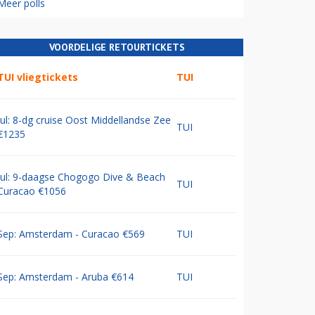
Meer polls
VOORDELIGE RETOURTICKETS
TUI vliegtickets
TUI
Jul: 8-dg cruise Oost Middellandse Zee
TUI
€1235
Jul: 9-daagse Chogogo Dive & Beach
TUI
Curacao €1056
Sep: Amsterdam - Curacao €569
TUI
Sep: Amsterdam - Aruba €614
TUI