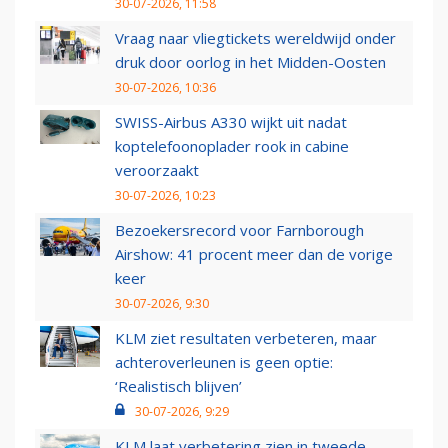
30-07-2026, 11:58
Vraag naar vliegtickets wereldwijd onder
druk door oorlog in het Midden-Oosten
30-07-2026, 10:36
SWISS-Airbus A330 wijkt uit nadat
koptelefoonoplader rook in cabine
veroorzaakt
30-07-2026, 10:23
Bezoekersrecord voor Farnborough
Airshow: 41 procent meer dan de vorige
keer
30-07-2026, 9:30
KLM ziet resultaten verbeteren, maar
achteroverleunen is geen optie:
‘Realistisch blijven’
30-07-2026, 9:29
KLM laat verbetering zien in tweede