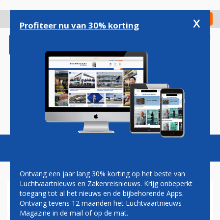
Overslaan
en
x
Digitaal Magazine
Registreer
Check in
naar
Profiteer nu van 30% korting
de
inhoud
gaan
Magazine
Podcasts
Vacatures
Toggl
naviga
Ontvang een jaar lang 30% korting op het beste van
Luchtvaartnieuws en Zakenreisnieuws. Krijg onbeperkt
toegang tot al het nieuws en de bijbehorende Apps.
POLEN EN TSJECHIË SLUITEN
Ontvang tevens 12 maanden het Luchtvaartnieuws
LUCHTRUIM VOOR
Magazine in de mail of op de mat.