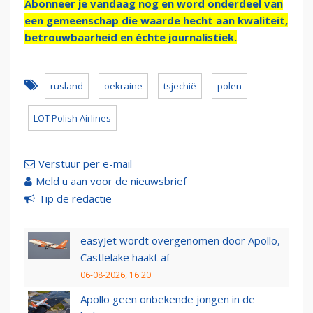
Abonneer je vandaag nog en word onderdeel van
een gemeenschap die waarde hecht aan kwaliteit,
betrouwbaarheid en échte journalistiek.
rusland
oekraine
tsjechië
polen
LOT Polish Airlines
Verstuur per e-mail
Meld u aan voor de nieuwsbrief
Tip de redactie
easyJet wordt overgenomen door Apollo,
Castlelake haakt af
06-08-2026, 16:20
Apollo geen onbekende jongen in de