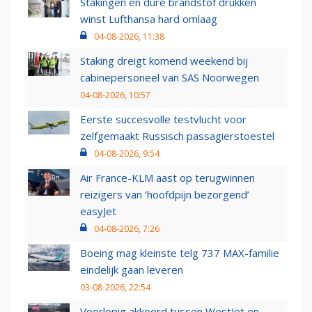
Stakingen en dure brandstof drukken
winst Lufthansa hard omlaag
04-08-2026, 11:38
Staking dreigt komend weekend bij
cabinepersoneel van SAS Noorwegen
04-08-2026, 10:57
Eerste succesvolle testvlucht voor
zelfgemaakt Russisch passagierstoestel
04-08-2026, 9:54
Air France-KLM aast op terugwinnen
reizigers van ‘hoofdpijn bezorgend’
easyJet
04-08-2026, 7:26
Boeing mag kleinste telg 737 MAX-familie
eindelijk gaan leveren
03-08-2026, 22:54
Voorlopig akkoord tussen WestJet en