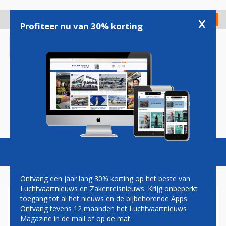
Overslaan
en
x
Digitaal Magazine
Registreer
Check in
naar
Profiteer nu van 30% korting
de
inhoud
gaan
Magazine
Podcasts
Vacatures
Toggl
naviga
Ontvang een jaar lang 30% korting op het beste van
Luchtvaartnieuws en Zakenreisnieuws. Krijg onbeperkt
toegang tot al het nieuws en de bijbehorende Apps.
PRIJSVECHTER VIETJET
Ontvang tevens 12 maanden het Luchtvaartnieuws
TEKENT VOOR 100 AIRBUS
Magazine in de mail of op de mat.