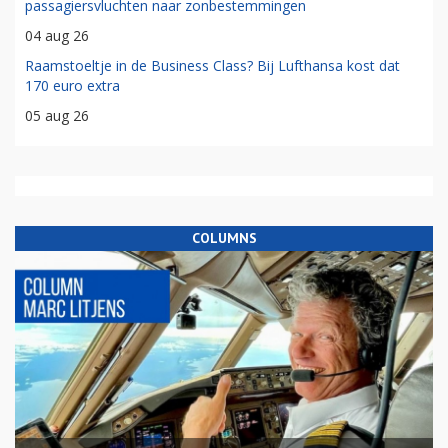
passagiersvluchten naar zonbestemmingen
04 aug 26
Raamstoeltje in de Business Class? Bij Lufthansa kost dat
170 euro extra
05 aug 26
COLUMNS