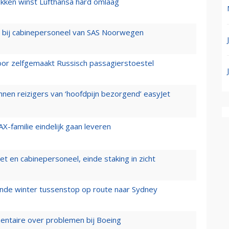
ukken winst Lufthansa hard omlaag
 bij cabinepersoneel van SAS Noorwegen
voor zelfgemaakt Russisch passagierstoestel
nen reizigers van ‘hoofdpijn bezorgend’ easyJet
X-familie eindelijk gaan leveren
t en cabinepersoneel, einde staking in zicht
mende winter tussenstop op route naar Sydney
mentaire over problemen bij Boeing