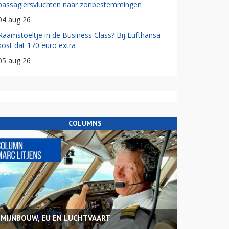
passagiersvluchten naar zonbestemmingen
04 aug 26
Raamstoeltje in de Business Class? Bij Lufthansa
kost dat 170 euro extra
05 aug 26
COLUMNS
MIJNBOUW, EU EN LUCHTVAART