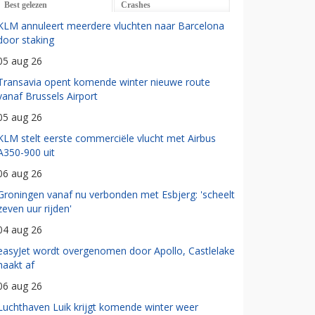
Best gelezen
Crashes
KLM annuleert meerdere vluchten naar Barcelona
door staking
05 aug 26
Transavia opent komende winter nieuwe route
vanaf Brussels Airport
05 aug 26
KLM stelt eerste commerciële vlucht met Airbus
A350-900 uit
06 aug 26
Groningen vanaf nu verbonden met Esbjerg: 'scheelt
zeven uur rijden'
04 aug 26
easyJet wordt overgenomen door Apollo, Castlelake
haakt af
06 aug 26
Luchthaven Luik krijgt komende winter weer