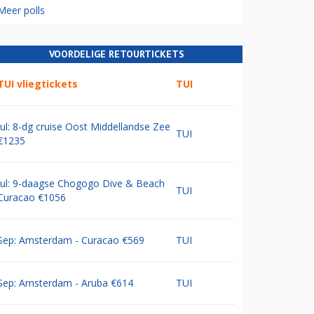
Meer polls
VOORDELIGE RETOURTICKETS
TUI vliegtickets
TUI
Jul: 8-dg cruise Oost Middellandse Zee
TUI
€1235
Jul: 9-daagse Chogogo Dive & Beach
TUI
Curacao €1056
Sep: Amsterdam - Curacao €569
TUI
Sep: Amsterdam - Aruba €614
TUI