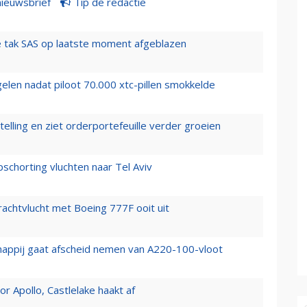
nieuwsbrief
Tip de redactie
 tak SAS op laatste moment afgeblazen
elen nadat piloot 70.000 xtc-pillen smokkelde
elling en ziet orderportefeuille verder groeien
chorting vluchten naar Tel Aviv
vrachtvlucht met Boeing 777F ooit uit
happij gaat afscheid nemen van A220-100-vloot
 Apollo, Castlelake haakt af