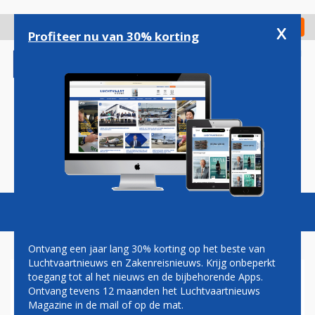
Overslaan
en
x
Digitaal Magazine
Registreer
Check in
naar
Profiteer nu van 30% korting
de
inhoud
gaan
Magazine
Podcasts
Vacatures
Toggl
naviga
Ontvang een jaar lang 30% korting op het beste van
Luchtvaartnieuws en Zakenreisnieuws. Krijg onbeperkt
toegang tot al het nieuws en de bijbehorende Apps.
QATAR AIRWAYS BREIDT UIT
Ontvang tevens 12 maanden het Luchtvaartnieuws
MET A319 IN VIP-
Magazine in de mail of op de mat.