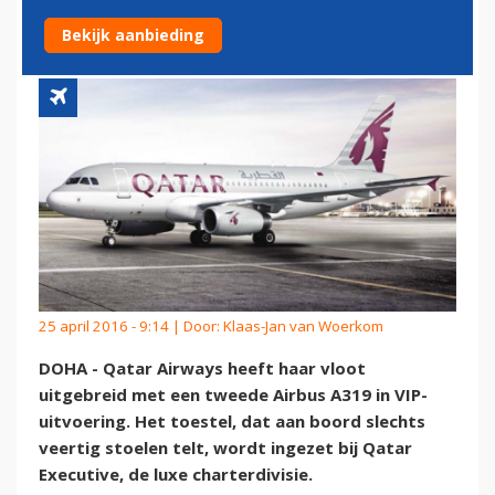
UITVOERING
Bekijk aanbieding
25 april 2016 - 9:14 | Door:
Klaas-Jan van Woerkom
DOHA - Qatar Airways heeft haar vloot
uitgebreid met een tweede Airbus A319 in VIP-
uitvoering. Het toestel, dat aan boord slechts
veertig stoelen telt, wordt ingezet bij Qatar
Executive, de luxe charterdivisie.