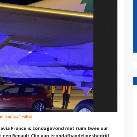
ani Santos/Twitter
avia France is zondagavond met ruim twee uur
 een Renault Clio van grondafhandelingsbedrijf