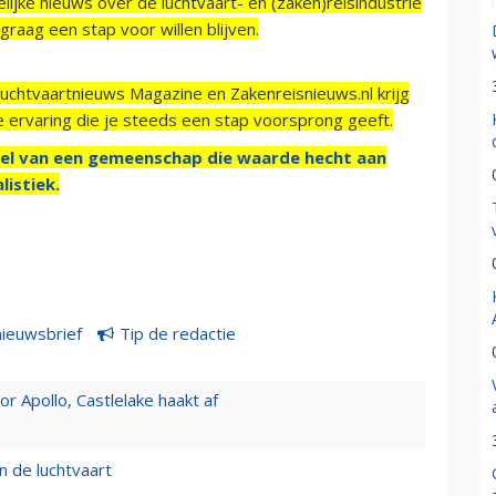
ijke nieuws over de luchtvaart- en (zaken)reisindustrie
raag een stap voor willen blijven.
Luchtvaartnieuws Magazine en Zakenreisnieuws.nl krijg
e ervaring die je steeds een stap voorsprong geeft.
el van een gemeenschap die waarde hecht aan
listiek.
nieuwsbrief
Tip de redactie
 Apollo, Castlelake haakt af
n de luchtvaart