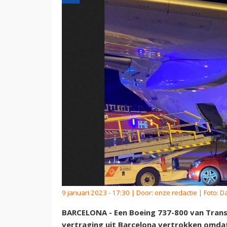
9 januari 2023 - 17:30 | Door:
onze redactie
| Foto: D
BARCELONA - Een Boeing 737-800 van Trans
vertraging uit Barcelona vertrokken omdat