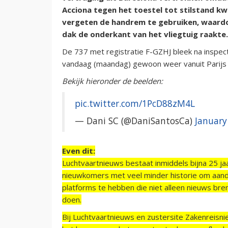
Acciona tegen het toestel tot stilstand 
vergeten de handrem te gebruiken, waardo
dak de onderkant van het vliegtuig raakte
De 737 met registratie F-GZHJ bleek na inspec
vandaag (maandag) gewoon weer vanuit Parijs o
Bekijk hieronder de beelden:
pic.twitter.com/1PcD88zM4L
— Dani SC (@DaniSantosCa)
January
Even dit:
Luchtvaartnieuws bestaat inmiddels bijna 25 jaa
nieuwkomers met veel minder historie om aand
platforms te hebben die niet alleen nieuws bre
doen.
Bij Luchtvaartnieuws en zustersite Zakenreisn