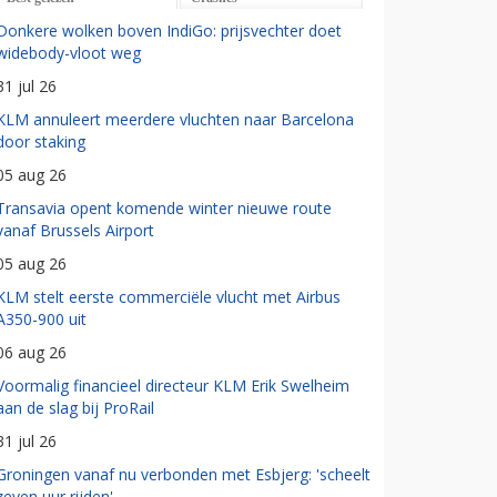
Donkere wolken boven IndiGo: prijsvechter doet
widebody-vloot weg
31 jul 26
KLM annuleert meerdere vluchten naar Barcelona
door staking
05 aug 26
Transavia opent komende winter nieuwe route
vanaf Brussels Airport
05 aug 26
KLM stelt eerste commerciële vlucht met Airbus
A350-900 uit
06 aug 26
Voormalig financieel directeur KLM Erik Swelheim
aan de slag bij ProRail
31 jul 26
Groningen vanaf nu verbonden met Esbjerg: 'scheelt
zeven uur rijden'