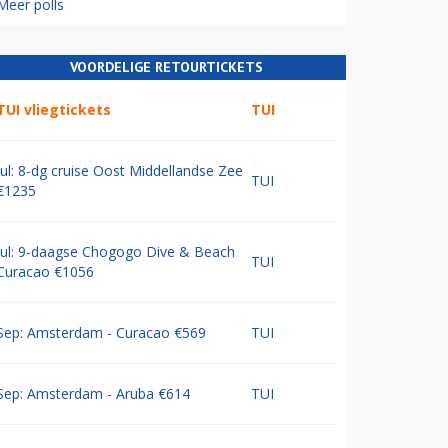
Meer polls
VOORDELIGE RETOURTICKETS
TUI vliegtickets
TUI
Jul: 8-dg cruise Oost Middellandse Zee
TUI
€1235
Jul: 9-daagse Chogogo Dive & Beach
TUI
Curacao €1056
Sep: Amsterdam - Curacao €569
TUI
Sep: Amsterdam - Aruba €614
TUI