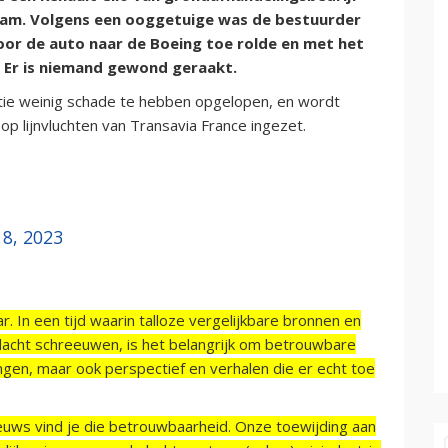
kwam. Volgens een ooggetuige was de bestuurder
or de auto naar de Boeing toe rolde en met het
. Er is niemand gewond geraakt.
tie weinig schade te hebben opgelopen, en wordt
p lijnvluchten van Transavia France ingezet.
 8, 2023
r. In een tijd waarin talloze vergelijkbare bronnen en
acht schreeuwen, is het belangrijk om betrouwbare
ngen, maar ook perspectief en verhalen die er echt toe
ieuws vind je die betrouwbaarheid. Onze toewijding aan