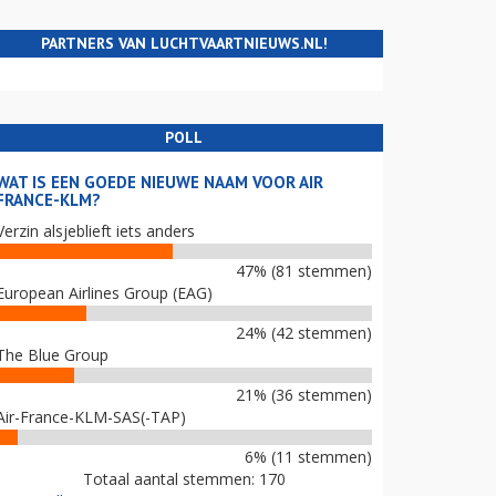
PARTNERS VAN LUCHTVAARTNIEUWS.NL!
POLL
WAT IS EEN GOEDE NIEUWE NAAM VOOR AIR
FRANCE-KLM?
Verzin alsjeblieft iets anders
47% (81 stemmen)
European Airlines Group (EAG)
24% (42 stemmen)
The Blue Group
21% (36 stemmen)
Air-France-KLM-SAS(-TAP)
6% (11 stemmen)
Totaal aantal stemmen: 170