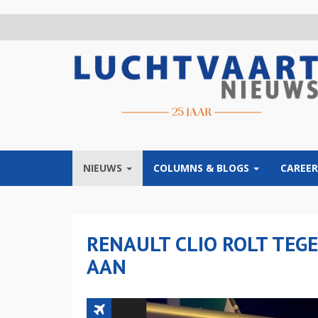
Overslaan
en
naar
de
inhoud
gaan
NIEUWS
COLUMNS & BLOGS
CAREER
RENAULT CLIO ROLT TEG
AAN