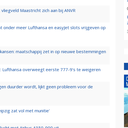
t vliegveld Maastricht zich aan bij ANVR
t onder meer Lufthansa en easyJet slots vrijgeven op
ansen: maatschappij zet in op nieuwe bestemmingen
er: Lufthansa overweegt eerste 777-9’s te weigeren
iegen duurder wordt, lijkt geen probleem voor de
ipzig zat vol met munitie'
lucht met Airbus A350-900 uit