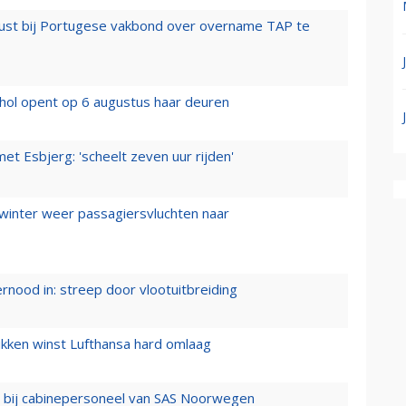
rust bij Portugese vakbond over overname TAP te
hol opent op 6 augustus haar deuren
t Esbjerg: 'scheelt zeven uur rijden'
 winter weer passagiersvluchten naar
ernood in: streep door vlootuitbreiding
ukken winst Lufthansa hard omlaag
 bij cabinepersoneel van SAS Noorwegen