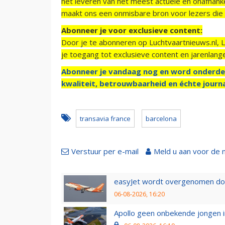
het leveren van het meest actuele en onafhankel
maakt ons een onmisbare bron voor lezers die g
Abonneer je voor exclusieve content:
Door je te abonneren op Luchtvaartnieuws.nl, 
je toegang tot exclusieve content en jarenlang
Abonneer je vandaag nog en word onderde
kwaliteit, betrouwbaarheid en échte journa
transavia france
barcelona
Verstuur per e-mail
Meld u aan voor de 
easyJet wordt overgenomen door
06-08-2026, 16:20
Apollo geen onbekende jongen i