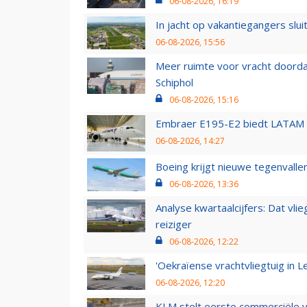
06-08-2026, 16:19
In jacht op vakantiegangers slui
06-08-2026, 15:56
Meer ruimte voor vracht doorda
Schiphol
06-08-2026, 15:16
Embraer E195-E2 biedt LATAM k
06-08-2026, 14:27
Boeing krijgt nieuwe tegenvall
06-08-2026, 13:36
Analyse kwartaalcijfers: Dat vl
reiziger
06-08-2026, 12:22
'Oekraïense vrachtvliegtuig in Le
06-08-2026, 12:20
KLM stelt eerste commerciële v