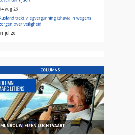
04 aug 26
Rusland trekt vliegvergunning Izhavia in wegens
zorgen over veiligheid
31 jul 26
COLUMNS
MIJNBOUW, EU EN LUCHTVAART