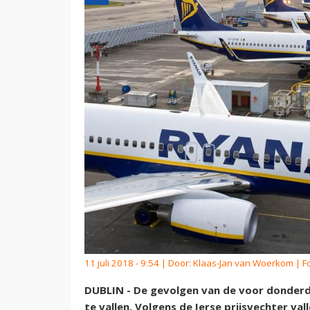
11 juli 2018 - 9:54 | Door:
Klaas-Jan van Woerkom
| F
DUBLIN - De gevolgen van de voor donderda
te vallen. Volgens de Ierse prijsvechter val