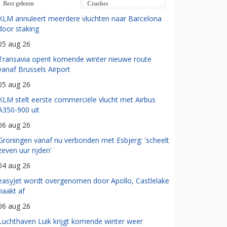
Best gelezen
Crashes
KLM annuleert meerdere vluchten naar Barcelona
door staking
05 aug 26
Transavia opent komende winter nieuwe route
vanaf Brussels Airport
05 aug 26
KLM stelt eerste commerciële vlucht met Airbus
A350-900 uit
06 aug 26
Groningen vanaf nu verbonden met Esbjerg: 'scheelt
zeven uur rijden'
04 aug 26
easyJet wordt overgenomen door Apollo, Castlelake
haakt af
06 aug 26
Luchthaven Luik krijgt komende winter weer