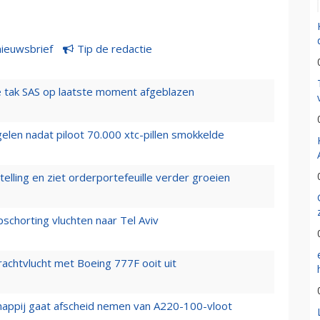
nieuwsbrief
Tip de redactie
 tak SAS op laatste moment afgeblazen
elen nadat piloot 70.000 xtc-pillen smokkelde
elling en ziet orderportefeuille verder groeien
chorting vluchten naar Tel Aviv
vrachtvlucht met Boeing 777F ooit uit
happij gaat afscheid nemen van A220-100-vloot