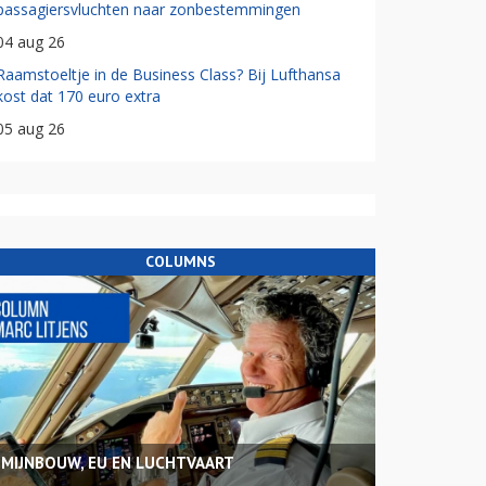
passagiersvluchten naar zonbestemmingen
04 aug 26
Raamstoeltje in de Business Class? Bij Lufthansa
kost dat 170 euro extra
05 aug 26
COLUMNS
MIJNBOUW, EU EN LUCHTVAART