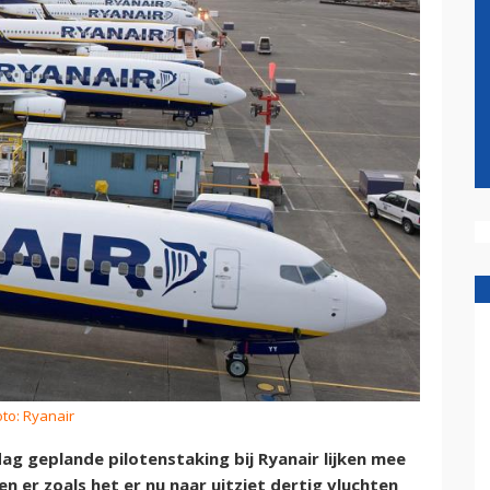
oto: Ryanair
g geplande pilotenstaking bij Ryanair lijken mee
len er zoals het er nu naar uitziet dertig vluchten