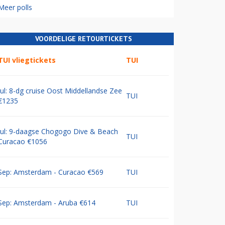
Meer polls
VOORDELIGE RETOURTICKETS
TUI vliegtickets
TUI
Jul: 8-dg cruise Oost Middellandse Zee
TUI
€1235
Jul: 9-daagse Chogogo Dive & Beach
TUI
Curacao €1056
Sep: Amsterdam - Curacao €569
TUI
Sep: Amsterdam - Aruba €614
TUI