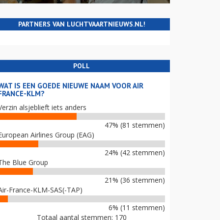
PARTNERS VAN LUCHTVAARTNIEUWS.NL!
POLL
WAT IS EEN GOEDE NIEUWE NAAM VOOR AIR
FRANCE-KLM?
Verzin alsjeblieft iets anders
47% (81 stemmen)
European Airlines Group (EAG)
24% (42 stemmen)
The Blue Group
21% (36 stemmen)
Air-France-KLM-SAS(-TAP)
6% (11 stemmen)
Totaal aantal stemmen: 170