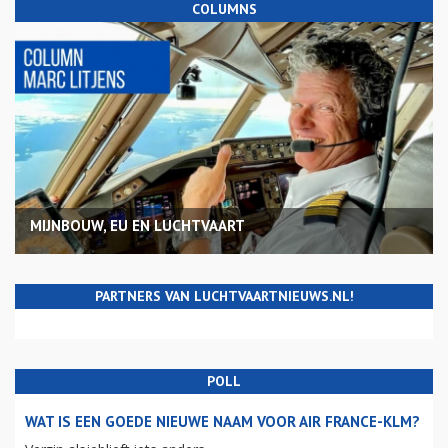
COLUMNS
MIJNBOUW, EU EN LUCHTVAART
PARTNERS VAN LUCHTVAARTNIEUWS.NL!
POLL
WAT IS EEN GOEDE NIEUWE NAAM VOOR AIR FRANCE-KLM?