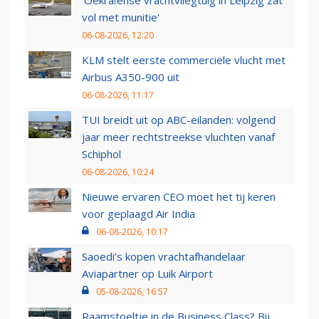
'Oekraïense vrachtvliegtuig in Leipzig zat
vol met munitie'
06-08-2026, 12:20
KLM stelt eerste commerciële vlucht met
Airbus A350-900 uit
06-08-2026, 11:17
TUI breidt uit op ABC-eilanden: volgend
jaar meer rechtstreekse vluchten vanaf
Schiphol
06-08-2026, 10:24
Nieuwe ervaren CEO moet het tij keren
voor geplaagd Air India
06-08-2026, 10:17
Saoedi’s kopen vrachtafhandelaar
Aviapartner op Luik Airport
05-08-2026, 16:57
Raamstoeltje in de Business Class? Bij