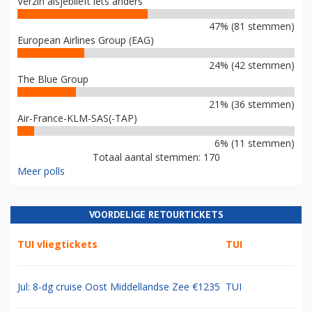
Verzin alsjeblieft iets anders
47% (81 stemmen)
European Airlines Group (EAG)
24% (42 stemmen)
The Blue Group
21% (36 stemmen)
Air-France-KLM-SAS(-TAP)
6% (11 stemmen)
Totaal aantal stemmen: 170
Meer polls
VOORDELIGE RETOURTICKETS
TUI vliegtickets
TUI
Jul: 8-dg cruise Oost Middellandse Zee €1235
TUI