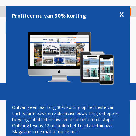
Overslaan
en
x
Digitaal Magazine
Registreer
Check in
naar
Profiteer nu van 30% korting
de
inhoud
gaan
Magazine
Podcasts
Vacatures
Toggl
naviga
Ontvang een jaar lang 30% korting op het beste van
Luchtvaartnieuws en Zakenreisnieuws. Krijg onbeperkt
toegang tot al het nieuws en de bijbehorende Apps.
SINGAPORE AIRLINES HEEFT
Ontvang tevens 12 maanden het Luchtvaartnieuws
6 EXTRA LUXE PREMIUM
Magazine in de mail of op de mat.