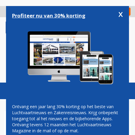
Overslaan
en
x
Digitaal Magazine
Registreer
Check in
naar
Profiteer nu van 30% korting
de
inhoud
gaan
Magazine
Podcasts
Vacatures
Toggl
naviga
Ontvang een jaar lang 30% korting op het beste van
Luchtvaartnieuws en Zakenreisnieuws. Krijg onbeperkt
toegang tot al het nieuws en de bijbehorende Apps.
STAKING PERSONEEL
Ontvang tevens 12 maanden het Luchtvaartnieuws
LUFTHANSA BEGONNEN,
Magazine in de mail of op de mat.