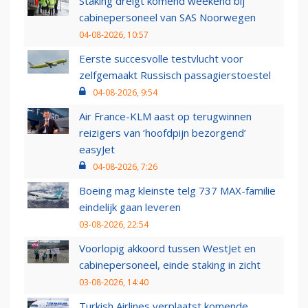
Staking dreigt komend weekend bij
cabinepersoneel van SAS Noorwegen
04-08-2026, 10:57
Eerste succesvolle testvlucht voor
zelfgemaakt Russisch passagierstoestel
04-08-2026, 9:54
Air France-KLM aast op terugwinnen
reizigers van ‘hoofdpijn bezorgend’
easyJet
04-08-2026, 7:26
Boeing mag kleinste telg 737 MAX-familie
eindelijk gaan leveren
03-08-2026, 22:54
Voorlopig akkoord tussen WestJet en
cabinepersoneel, einde staking in zicht
03-08-2026, 14:40
Turkish Airlines verplaatst komende