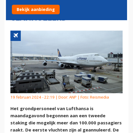
EERSTE VLUCHTEN
Bekijk aanbieding
GEANNULEERD
19 februari 2024 - 22:19 | Door:
ANP
| Foto: Reismedia
Het grondpersoneel van Lufthansa is
maandagavond begonnen aan een tweede
staking die mogelijk meer dan 100.000 passagiers
raakt. De eerste vluchten zijn al geannuleerd. De