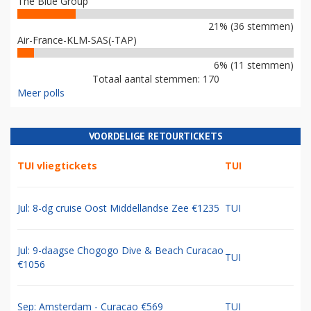
The Blue Group
21% (36 stemmen)
Air-France-KLM-SAS(-TAP)
6% (11 stemmen)
Totaal aantal stemmen: 170
Meer polls
VOORDELIGE RETOURTICKETS
TUI vliegtickets
TUI
Jul: 8-dg cruise Oost Middellandse Zee €1235
TUI
Jul: 9-daagse Chogogo Dive & Beach Curacao
TUI
€1056
Sep: Amsterdam - Curacao €569
TUI