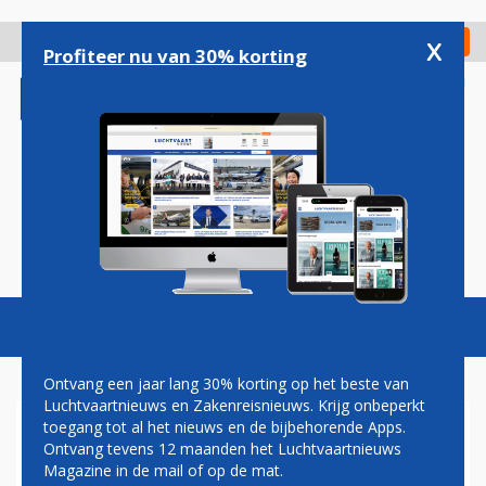
Overslaan
en
x
Digitaal Magazine
Registreer
Check in
naar
Profiteer nu van 30% korting
de
inhoud
gaan
Magazine
Podcasts
Vacatures
Toggl
naviga
Ontvang een jaar lang 30% korting op het beste van
Luchtvaartnieuws en Zakenreisnieuws. Krijg onbeperkt
toegang tot al het nieuws en de bijbehorende Apps.
STAR ALLIANCE WIJST
Ontvang tevens 12 maanden het Luchtvaartnieuws
NIEUWE CEO AAN
Magazine in de mail of op de mat.