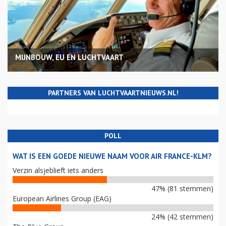
MIJNBOUW, EU EN LUCHTVAART
PARTNERS VAN LUCHTVAARTNIEUWS.NL!
POLL
WAT IS EEN GOEDE NIEUWE NAAM VOOR AIR FRANCE-KLM?
Verzin alsjeblieft iets anders
47% (81 stemmen)
European Airlines Group (EAG)
24% (42 stemmen)