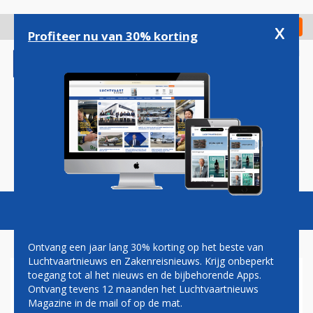
Overslaan
en
x
Digitaal Magazine
Registreer
Check in
naar
Profiteer nu van 30% korting
de
inhoud
gaan
Magazine
Podcasts
Vacatures
Toggl
naviga
Ontvang een jaar lang 30% korting op het beste van
Luchtvaartnieuws en Zakenreisnieuws. Krijg onbeperkt
toegang tot al het nieuws en de bijbehorende Apps.
SWISS WIL MEER
Ontvang tevens 12 maanden het Luchtvaartnieuws
BOMBARDIER CS300'S
Magazine in de mail of op de mat.