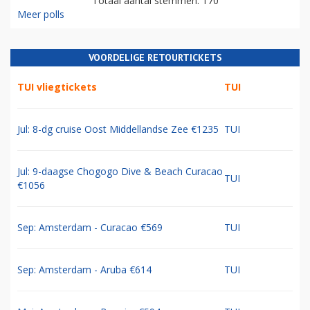
Totaal aantal stemmen: 170
Meer polls
VOORDELIGE RETOURTICKETS
TUI vliegtickets
TUI
Jul: 8-dg cruise Oost Middellandse Zee €1235
TUI
Jul: 9-daagse Chogogo Dive & Beach Curacao
TUI
€1056
Sep: Amsterdam - Curacao €569
TUI
Sep: Amsterdam - Aruba €614
TUI