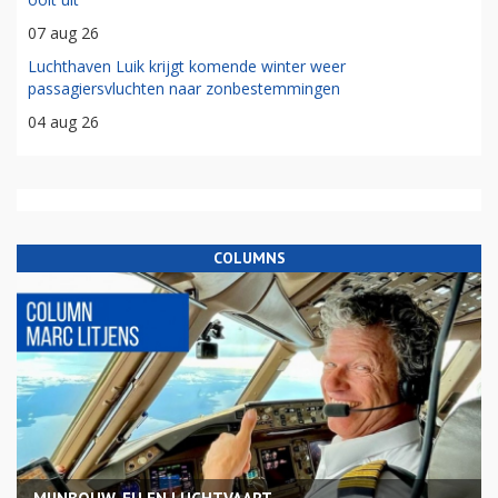
07 aug 26
Luchthaven Luik krijgt komende winter weer
passagiersvluchten naar zonbestemmingen
04 aug 26
COLUMNS